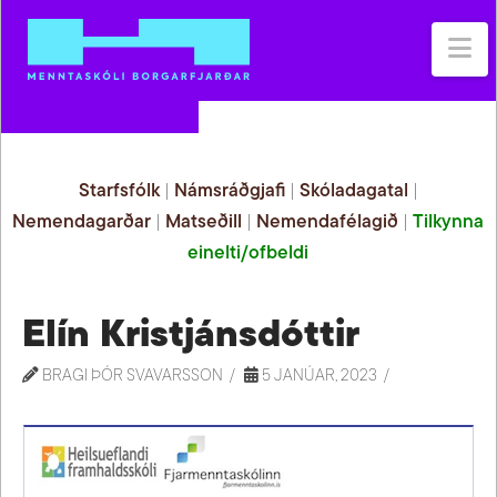
Na
Starfsfólk
|
Námsráðgjafi
|
Skóladagatal
|
Nemendagarðar
|
Matseðill
|
Nemendafélagið
|
Tilkynna
einelti/ofbeldi
Elín Kristjánsdóttir
BRAGI ÞÓR SVAVARSSON
5 JANÚAR, 2023