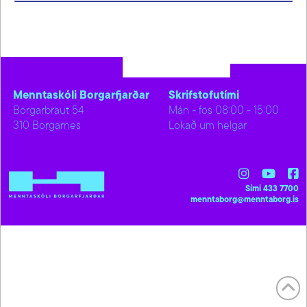
Menntaskóli Borgarfjarðar
Skrifstofutími
Borgarbraut 54
Mán - fös 08:00 - 15:00
310 Borgarnes
Lokað um helgar
Sími 433 7700
menntaborg@menntaborg.is