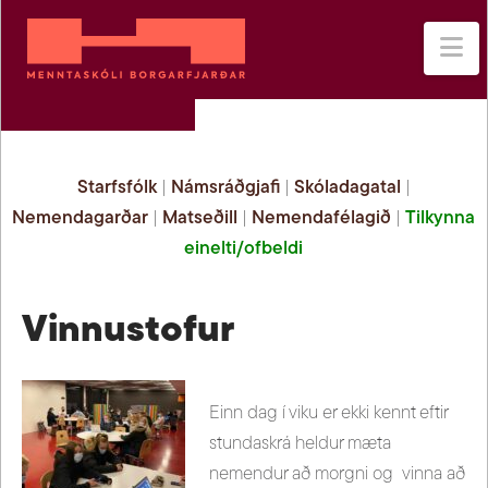
Na
Starfsfólk
|
Námsráðgjafi
|
Skóladagatal
|
Nemendagarðar
|
Matseðill
|
Nemendafélagið
|
Tilkynna
einelti/ofbeldi
Vinnustofur
Einn dag í viku er ekki kennt eftir
stundaskrá heldur mæta
nemendur að morgni og vinna að