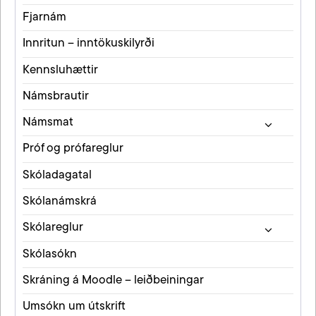
Fjarnám
Innritun – inntökuskilyrði
Kennsluhættir
Námsbrautir
Námsmat
Próf og prófareglur
Skóladagatal
Skólanámskrá
Skólareglur
Skólasókn
Skráning á Moodle – leiðbeiningar
Umsókn um útskrift