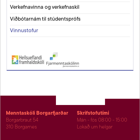
Verkefnavinna og verkefnaskil
Viðbótarnám til stúdentsprófs
Vinnustofur
Menntaskóli Borgarfjarðar
Skrifstofutími
Borgarbraut 54
Mán - fös 08:00 - 15:00
310 Borgarnes
Lokað um helgar