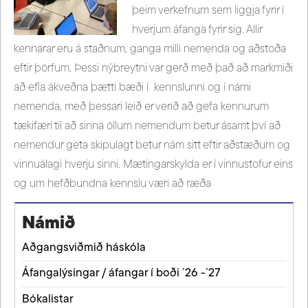
þeim verkefnum sem liggja fyrir í
hverjum áfanga fyrir sig. Allir
kennarar eru á staðnum, ganga milli nemenda og aðstoða
eftir þörfum. Þessi nýbreytni var gerð með það að markmiði
að efla ákveðna þætti bæði í kennslunni og í námi
nemenda, með þessari leið er verið að gefa kennurum
tækifæri til að sinna öllum nemendum betur ásamt því að
nemendur geta skipulagt betur nám sitt eftir aðstæðum og
vinnuálagi hverju sinni. Mætingarskylda er í vinnustofur eins
og um hefðbundna kennslu væri að ræða
Námið
Aðgangsviðmið háskóla
Áfangalýsingar / áfangar í boði ´26 -´27
Bókalistar