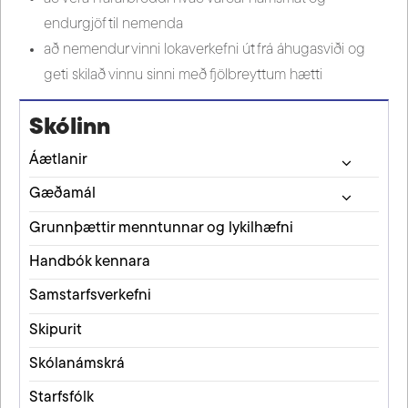
endurgjöf til nemenda
að nemendur vinni lokaverkefni út frá áhugasviði og
geti skilað vinnu sinni með fjölbreyttum hætti
Skólinn
Áætlanir
Gæðamál
Grunnþættir menntunnar og lykilhæfni
Handbók kennara
Samstarfsverkefni
Skipurit
Skólanámskrá
Starfsfólk