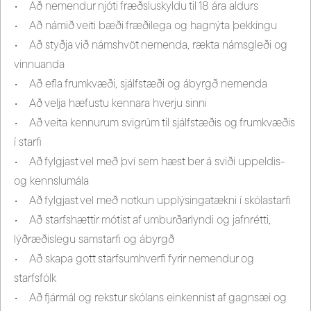
• Að nemendur njóti fræðsluskyldu til 18 ára aldurs
• Að námið veiti bæði fræðilega og hagnýta þekkingu
• Að styðja við námshvöt nemenda, rækta námsgleði og
vinnuanda
• Að efla frumkvæði, sjálfstæði og ábyrgð nemenda
• Að velja hæfustu kennara hverju sinni
• Að veita kennurum svigrúm til sjálfstæðis og frumkvæðis
í starfi
• Að fylgjast vel með því sem hæst ber á sviði uppeldis-
og kennslumála
• Að fylgjast vel með notkun upplýsingatækni í skólastarfi
• Að starfshættir mótist af umburðarlyndi og jafnrétti,
lýðræðislegu samstarfi og ábyrgð
• Að skapa gott starfsumhverfi fyrir nemendur og
starfsfólk
• Að fjármál og rekstur skólans einkennist af gagnsæi og