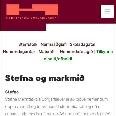
Na
Starfsfólk
|
Námsráðgjafi
|
Skóladagatal
|
Nemendagarðar
|
Matseðill
|
Nemendafélagið
|
Tilkynna
einelti/ofbeldi
Stefna og markmið
Stefna
Stefna Menntaskóla Borgarfjarðar er að bjóða nemendum
upp á vandað og traust nám til stúdentsprófs og eða
annarra skilgreindra námsloka. Að undirbúa nemendur með