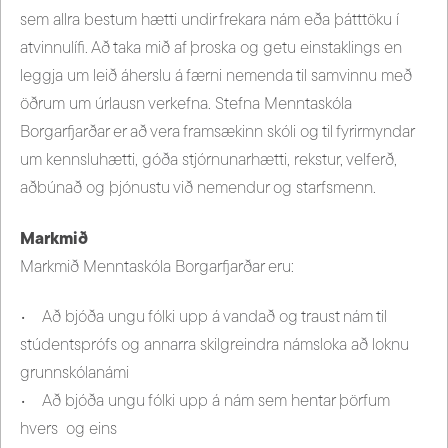
sem allra bestum hætti undir frekara nám eða þátttöku í
atvinnulífi. Að taka mið af þroska og getu einstaklings en
leggja um leið áherslu á færni nemenda til samvinnu með
öðrum um úrlausn verkefna. Stefna Menntaskóla
Borgarfjarðar er að vera framsækinn skóli og til fyrirmyndar
um kennsluhætti, góða stjórnunarhætti, rekstur, velferð,
aðbúnað og þjónustu við nemendur og starfsmenn.
Markmið
Markmið Menntaskóla Borgarfjarðar eru:
• Að bjóða ungu fólki upp á vandað og traust nám til
stúdentsprófs og annarra skilgreindra námsloka að loknu
grunnskólanámi
• Að bjóða ungu fólki upp á nám sem hentar þörfum
hvers og eins