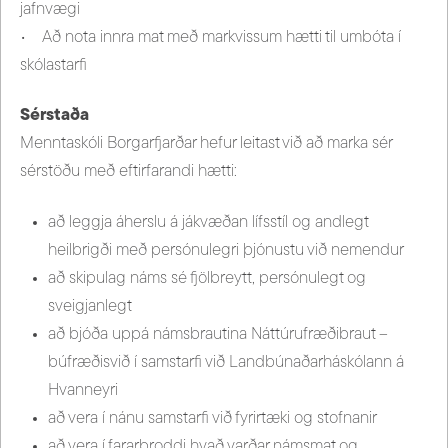
jafnvægi
• Að nota innra mat með markvissum hætti til umbóta í
skólastarfi
Sérstaða
Menntaskóli Borgarfjarðar hefur leitast við að marka sér
sérstöðu með eftirfarandi hætti:
að leggja áherslu á jákvæðan lífsstíl og andlegt
heilbrigði með persónulegri þjónustu við nemendur
að skipulag náms sé fjölbreytt, persónulegt og
sveigjanlegt
að bjóða uppá námsbrautina Náttúrufræðibraut –
búfræðisvið í samstarfi við Landbúnaðarháskólann á
Hvanneyri
að vera í nánu samstarfi við fyrirtæki og stofnanir
að vera í fararbroddi hvað varðar námsmat og