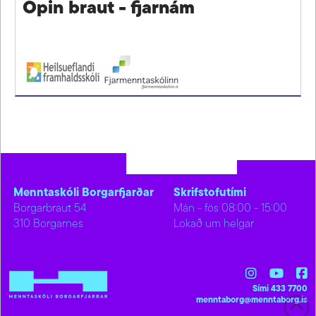
Opin braut - fjarnám
Menntaskóli Borgarfjarðar
Skrifstofutími
Borgarbraut 54
Mán - fös 08:00 - 15:00
310 Borgarnes
Lokað um helgar
Sími 433 7700
menntaborg@menntaborg.is