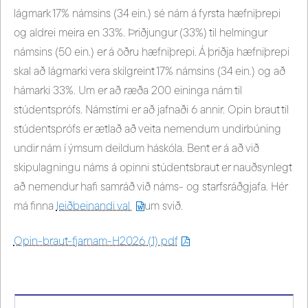
lágmark 17% námsins (34 ein.) sé nám á fyrsta hæfniþrepi
og aldrei meira en 33%. Þriðjungur (33%) til helmingur
námsins (50 ein.) er á öðru hæfniþrepi. Á þriðja hæfniþrepi
skal að lágmarki vera skilgreint 17% námsins (34 ein.) og að
hámarki 33%. Um er að ræða 200 eininga nám til
stúdentsprófs. Námstími er að jafnaði 6 annir. Opin braut til
stúdentsprófs er ætlað að veita nemendum undirbúning
undir nám í ýmsum deildum háskóla. Bent er á að við
skipulagningu náms á opinni stúdentsbraut er nauðsynlegt
að nemendur hafi samráð við náms- og starfsráðgjafa. Hér
má finna
leiðbeinandi val
um svið.
Opin-braut-fjarnam-H2026 (1) pdf