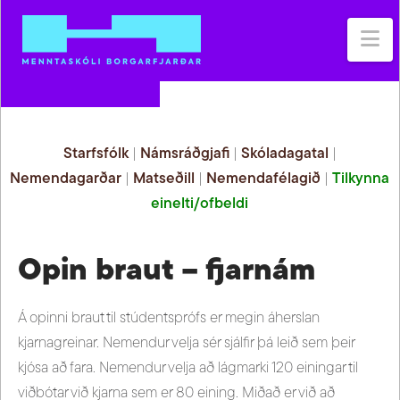
Na
Starfsfólk
|
Námsráðgjafi
|
Skóladagatal
|
Nemendagarðar
|
Matseðill
|
Nemendafélagið
|
Tilkynna
einelti/ofbeldi
Opin braut – fjarnám
Á opinni braut til stúdentsprófs er megin áherslan
kjarnagreinar. Nemendur velja sér sjálfir þá leið sem þeir
kjósa að fara. Nemendur velja að lágmarki 120 einingar til
viðbótar við kjarna sem er 80 eining. Miðað er við að