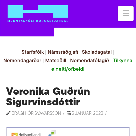
Na
Starfsfólk
|
Námsráðgjafi
|
Skóladagatal
|
Nemendagarðar
|
Matseðill
|
Nemendafélagið
|
Tilkynna
einelti/ofbeldi
Veronika Guðrún
Sigurvinsdóttir
BRAGI ÞÓR SVAVARSSON
5 JANÚAR, 2023