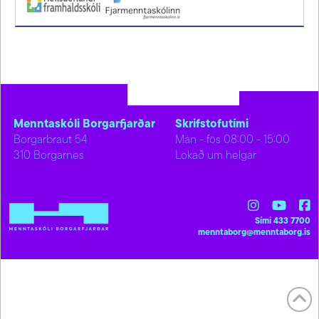
Menntaskóli Borgarfjarðar
Skrifstofutími
Borgarbraut 54
Mán - fös 08:00 - 15:00
310 Borgarnes
Lokað um helgar
Sími 433 7700
menntaborg@menntaborg.is