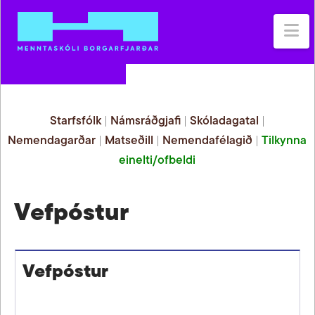
Na
Starfsfólk
|
Námsráðgjafi
|
Skóladagatal
|
Nemendagarðar
|
Matseðill
|
Nemendafélagið
|
Tilkynna
einelti/ofbeldi
Vefpóstur
Vefpóstur