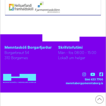
Menntaskóli Borgarfjarðar
Skrifstofutími
Borgarbraut 54
Mán - fös 08:00 - 15:00
310 Borgarnes
Lokað um helgar
Sími 433 7700
menntaborg@menntaborg.is