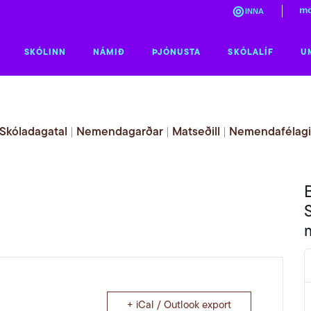
mo
INNA
SKÓLINN
NÁMIÐ
ÞJÓNUSTA
SKÓLALÍF
U
Skóladagatal
|
Nemendagarðar
|
Matseðill
|
Nemendafélag
+ iCal / Outlook export