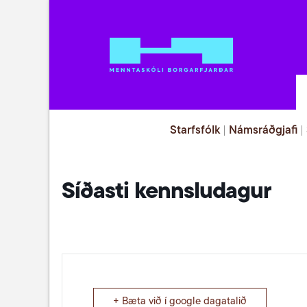
Starfsfólk
|
Námsráðgjafi
|
Síðasti kennsludagur
+ Bæta við í google dagatalið