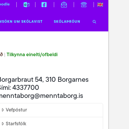
odle
MSÓKN UM SKÓLAVIST
SKÓLAÞRÓUN
ið
|
Tilkynna einelti/ofbeldi
Borgarbraut 54, 310 Borgarnes
Sími: 4337700
menntaborg@menntaborg.is
Vefpóstur
Starfsfólk