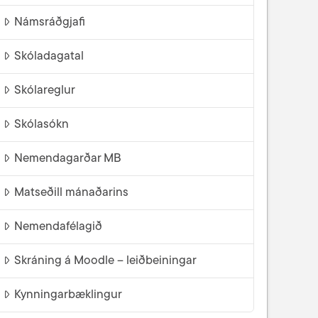
Námsráðgjafi
Skóladagatal
Skólareglur
Skólasókn
Nemendagarðar MB
Matseðill mánaðarins
Nemendafélagið
Skráning á Moodle – leiðbeiningar
Kynningarbæklingur