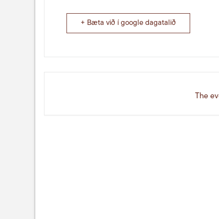
+ Bæta við í google dagatalið
The eve