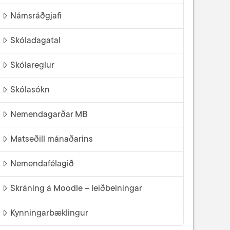
Námsráðgjafi
Skóladagatal
Skólareglur
Skólasókn
Nemendagarðar MB
Matseðill mánaðarins
Nemendafélagið
Skráning á Moodle – leiðbeiningar
Kynningarbæklingur