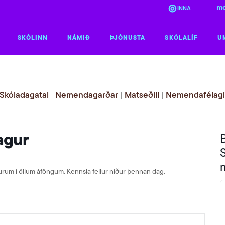
mo
INNA
SKÓLINN
NÁMIÐ
ÞJÓNUSTA
SKÓLALÍF
U
Skóladagatal
|
Nemendagarðar
|
Matseðill
|
Nemendafélag
agur
rum í öllum áföngum. Kennsla fellur niður þennan dag.