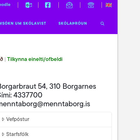
odle
MSÓKN UM SKÓLAVIST
SKÓLAÞRÓUN
ið
|
Tilkynna einelti/ofbeldi
Borgarbraut 54, 310 Borgarnes
Sími: 4337700
menntaborg@menntaborg.is
Vefpóstur
Starfsfólk