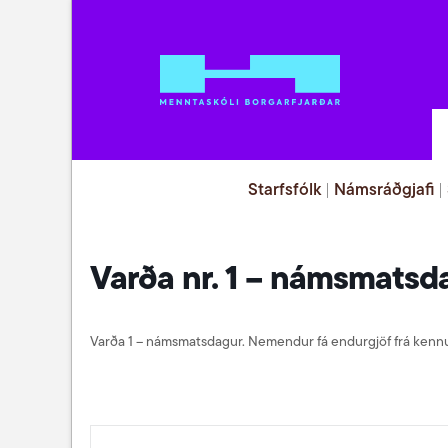
Starfsfólk
|
Námsráðgjafi
|
Varða nr. 1 – námsmatsd
Varða 1 – námsmatsdagur. Nemendur fá endurgjöf frá kennu