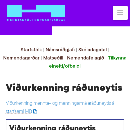
Na
Starfsfólk
|
Námsráðgjafi
|
Skóladagatal
|
Nemendagarðar
|
Matseðill
|
Nemendafélagið
|
Tilkynna
einelti/ofbeldi
Viðurkenning ráðuneytis
Viðurkenning mennta- og menningarmálaráðuneytis á
starfsemi MB
Viðurkenning ráðuneytis