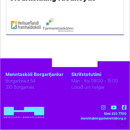
Menntaskóli Borgarfjarðar
Skrifstofutími
Borgarbraut 54
Mán - fös 08:00 - 15:00
310 Borgarnes
Lokað um helgar
Sími 433 7700
menntaborg@menntaborg.is