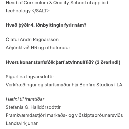
Head of Curriculum & Quality, School of applied
technology </SALT>
Hvað þýðir 4. iðnbyltingin fyrir nám?
Ólafur Andri Ragnarsson
Aðjúnkt við HR og rithöfundur
Hvers konar starfsfólk þarf atvinnulífið? (3 örerindi)
Sigurlína Ingvarsdottir
Verkfræðingur og starfsmaður hjá Bonfire Studios í LA.
Hæfni til framtíðar
Stefanía G. Halldórsdóttir
Framkvæmdastjóri markaðs- og viðskiptaþróunarsviðs
Landsvirkjunar