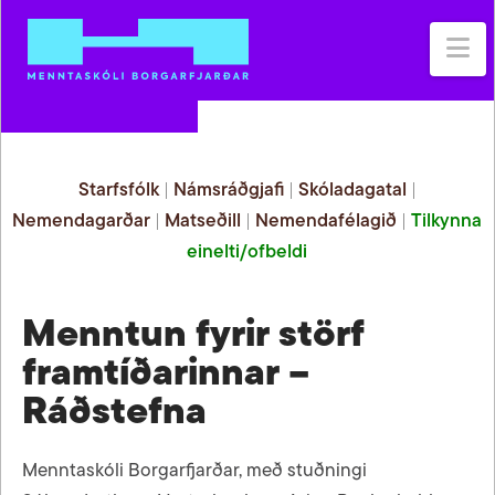
Na
Starfsfólk
|
Námsráðgjafi
|
Skóladagatal
|
Nemendagarðar
|
Matseðill
|
Nemendafélagið
|
Tilkynna
einelti/ofbeldi
Menntun fyrir störf
framtíðarinnar –
Ráðstefna
Menntaskóli Borgarfjarðar, með stuðningi