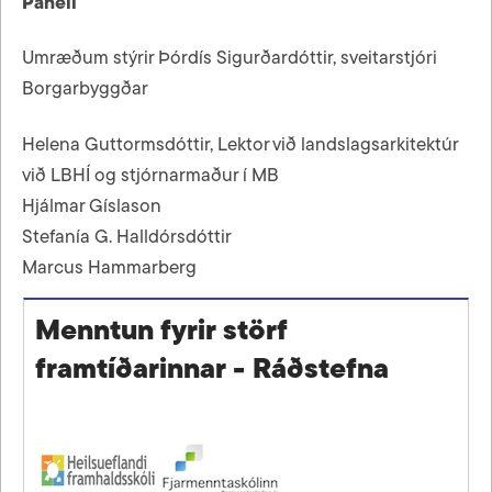
Panell
Umræðum stýrir Þórdís Sigurðardóttir, sveitarstjóri
Borgarbyggðar
Helena Guttormsdóttir, Lektor við landslagsarkitektúr
við LBHÍ og stjórnarmaður í MB
Hjálmar Gíslason
Stefanía G. Halldórsdóttir
Marcus Hammarberg
Menntun fyrir störf
framtíðarinnar - Ráðstefna