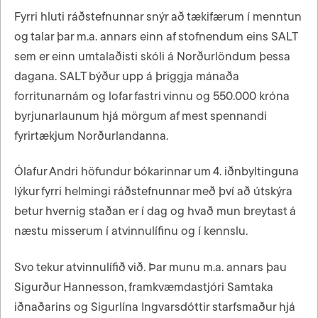
Fyrri hluti ráðstefnunnar snýr að tækifærum í menntun
og talar þar m.a. annars einn af stofnendum eins SALT
sem er einn umtalaðisti skóli á Norðurlöndum þessa
dagana. SALT býður upp á þriggja mánaða
forritunarnám og lofar fastri vinnu og 550.000 króna
byrjunarlaunum hjá mörgum af mest spennandi
fyrirtækjum Norðurlandanna.
Ólafur Andri höfundur bókarinnar um 4. iðnbyltinguna
lýkur fyrri helmingi ráðstefnunnar með því að útskýra
betur hvernig staðan er í dag og hvað mun breytast á
næstu misserum í atvinnulífinu og í kennslu.
Svo tekur atvinnulífið við. Þar munu m.a. annars þau
Sigurður Hannesson, framkvæmdastjóri Samtaka
iðnaðarins og Sigurlína
Ingvarsdóttir
starfsmaður hjá