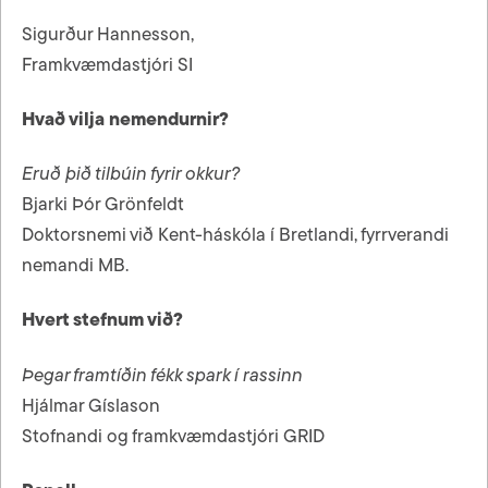
Sigurður Hannesson,
Framkvæmdastjóri SI
Hvað vilja nemendurnir?
Eruð þið tilbúin fyrir okkur?
Bjarki Þór Grönfeldt
Doktorsnemi við Kent-háskóla í Bretlandi, fyrrverandi
nemandi MB.
Hvert stefnum við?
Þegar framtíðin fékk spark í rassinn
Hjálmar Gíslason
Stofnandi og framkvæmdastjóri GRID