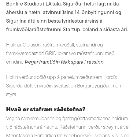
Bonfire Studios í LA tala. Sigurður hefur lagt mikla
áherslu á hæfni atvinnulífsins í 4.iðnbyltingunni og
Sigurlína átti einn besta fyrirlestur ársins á
frumkvöðlaráðstefnunni Startup Iceland á síðasta ári.
Hjálmar Gíslason, raðfrumkvöðull, stofnandi og
framkvæmdastjóri GRID lokar svo ráðstefnunni með
erindinu
Þegar framtíðin fékk spark í rassinn.
Í lokin verður boðið upp á panelumræður sem Þórdís
Sigurðardóttir, nýráðin sveitastjóri Borgarbyggðar, mun
stýra.
Hvað er stafræn ráðstefna?
Vegna samkomubanns og fjarlægðartakmarkanna höldum
við ráðstefnuna á netinu. Ráðstefnunni verður streymt á vef
Menntaskóla Borgarfjarðar, Facebooksíðu skólans, Vísi.is og