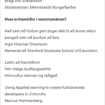
Bragi Þór Svavarsson
Skólameistari, Menntaskóli Borgarfjarðar
Hver er framtíðin í menntamálum?
Það sem við höfum gert dugar ekki til að koma okkur
þangað sem við þurfum að fara
Ingvi Hrannar Ómarsson
Nemandi við Stanford Graduate School of Education
Leitin að framtíðinni
Hlín Helga Guðlaugsdóttir
Hönnuður, kennari og ráðgjafi
Using Applied learning to create fullstack web
developers in 3 months
Marcus Hammarberg,