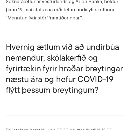
Sóknaráætlunar Vesturlands og Arion Banka, heldur
þann 19. maí stafræna ráðstefnu undir yfirskriftinni
“Menntun fyrir störf framtíðarinnar”.
Hvernig ætlum við að undirbúa
nemendur, skólakerfið og
fyrirtækin fyrir hraðar breytingar
næstu ára og hefur COVID-19
flýtt þessum breytingum?