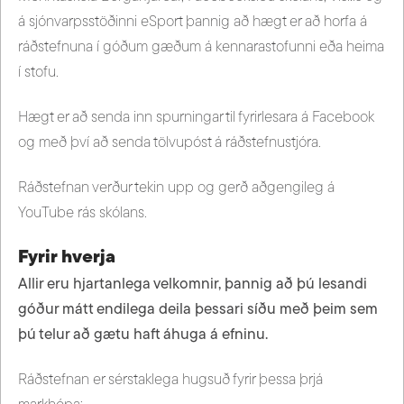
á sjónvarpsstöðinni eSport þannig að hægt er að horfa á
ráðstefnuna í góðum gæðum á kennarastofunni eða heima
í stofu.
Hægt er að senda inn spurningar til fyrirlesara á Facebook
og með því að senda tölvupóst á ráðstefnustjóra.
Ráðstefnan verður tekin upp og gerð aðgengileg á
YouTube rás skólans.
Fyrir hverja
Allir eru hjartanlega velkomnir, þannig að þú lesandi
góður mátt endilega deila þessari síðu með þeim sem
þú telur að gætu haft áhuga á efninu.
Ráðstefnan er sérstaklega hugsuð fyrir þessa þrjá