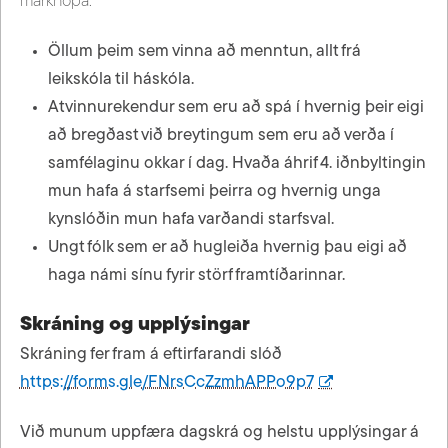
markhópa:
Öllum þeim sem vinna að menntun, allt frá
leikskóla til háskóla.
Atvinnurekendur sem eru að spá í hvernig þeir eigi
að bregðast við breytingum sem eru að verða í
samfélaginu okkar í dag. Hvaða áhrif 4. iðnbyltingin
mun hafa á starfsemi þeirra og hvernig unga
kynslóðin mun hafa varðandi starfsval.
Ungt fólk sem er að hugleiða hvernig þau eigi að
haga námi sínu fyrir störf framtíðarinnar.
Skráning og upplýsingar
Skráning fer fram á eftirfarandi slóð
https://forms.gle/FNrsCcZzmhAPPo9p7
Við munum uppfæra dagskrá og helstu upplýsingar á