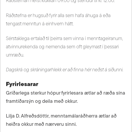
Ráðstefnan hefst klukkan 09.00 og stendur til kl. 12.00.
Ráðstefna er hugsuð fyrir alla sem hafa áhuga á eða
tengast menntun á einhvern hátt.
Sérstaklega er talað til þeirra sem vinna í menntageiranum,
atvinnurekenda og nemenda sem oft gleymast í þessari
umræðu.
Dagskrá og skráningarhlekk er að finna hér neðst á síðunni.
Fyrirlesarar
Gríðarlega sterkur hópur fyrirlesara ætlar að ræða sína
framtíðarsýn og deila með okkur.
Lilja D. Alfreðsdóttir, menntamálaráðherra ætlar að
heiðra okkur með nærveru sinni.