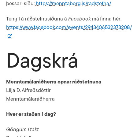
þessari síðu:
https://menntaborg.is/radstefna/
Tengil á ráðstefnusíðuna á
Facebook
má finna hér:
https://www.facebook.com/events/2943406532373208/
Dagskrá
Menntamálaráðherra opnar ráðstefnuna
Lilja D. Alfreðsdóttir
Menntamálaráðherra
Hver er staðan í dag?
Göngum í takt