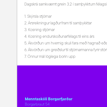
Dagskrá samkvæmt grein 3.2 í samþykktum félags
1. Skýrsla stjórnar
2. Ársreikningur lagður fram til samþykktar
3. Kosning stjórnar
4. Kosning endurskoðunarfélags til eins árs
5. Ákvörðun um hvernig skuli fara með hagnað eða 
6. Ákvörðun um greiðslur til stjórnarmanna fyrir störf
7. Önnur mál löglega borin upp
Menntaskóli Borgarfjarðar
Borgarbraut 54