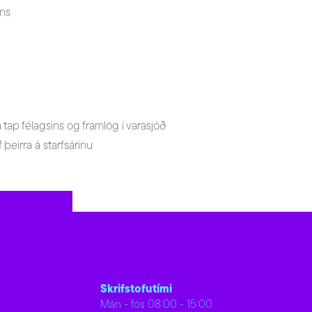
ins
tap félagsins og framlög í varasjóð
 þeirra á starfsárinu
Skrifstofutími
Mán - fös 08:00 - 15:00