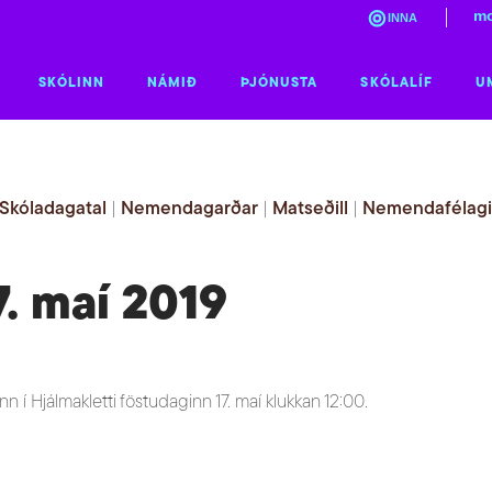
mo
INNA
SKÓLINN
NÁMIÐ
ÞJÓNUSTA
SKÓLALÍF
U
Skóladagatal
|
Nemendagarðar
|
Matseðill
|
Nemendafélag
. maí 2019
 í Hjálmakletti föstudaginn 17. maí klukkan 12:00.