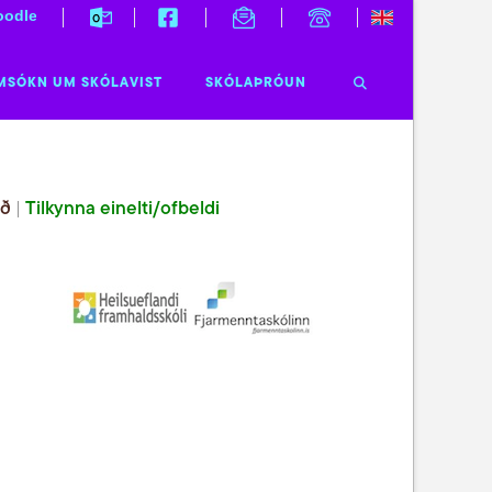
odle
MSÓKN UM SKÓLAVIST
SKÓLAÞRÓUN
ið
|
Tilkynna einelti/ofbeldi