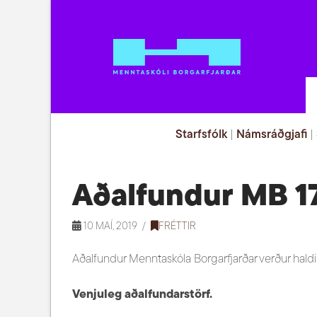
Starfsfólk
|
Námsráðgjafi
|
Aðalfundur MB 17
10 MAÍ, 2019
FRÉTTIR
Aðalfundur Menntaskóla Borgarfjarðar verður haldinn
Venjuleg aðalfundarstörf.