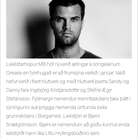
Leiklistarhópur MB hóf nýverið æfingar á söngleiknum
Grease en fyrirhugað er að frumsýna verkið í janúar. Valið
hefur verið í flest hlutverk og með hlutverk þeirra Sandy og
Danny fara Ingibjörg Kristjánsdóttir og Stefnir Ægir
Stefánsson. Fjölmargir nemendur menntaskólans taka þátt í
sýningunni auk þriggja nemenda úr tíunda bekk
grunnskólans í Borgarnesi. Leikstjóri er Bjarni
Snæbjörnsson. Bjarni er nemendum að góðu kunnur enda
leikstýrði hann líka Litlu hryllingsbúðinni sem