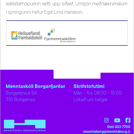
leiklistarhópurinn setti upp síðast. Umsjón með tæknimálum
í sýningunni hefur Egill Lind Hansson.
Menntaskóli Borgarfjarðar
Skrifstofutími
Borgarbraut 54
Mán - fös 08:00 - 15:00
310 Borgarnes
Lokað um helgar
Sími 433 7700
menntaborg@menntaborg.is