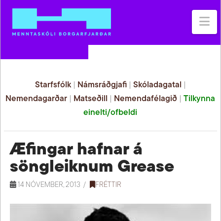
Na
Starfsfólk
|
Námsráðgjafi
|
Skóladagatal
|
Nemendagarðar
|
Matseðill
|
Nemendafélagið
|
Tilkynna
einelti/ofbeldi
Æfingar hafnar á
söngleiknum Grease
14 NÓVEMBER, 2013
FRÉTTIR