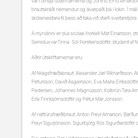
var í umsjá útskriftarnema og Jónínu Ernu Arnardót
brautskráði nemendur og ávarpaði þá í lokin. Í mál
skólameistara til þess að taka við starfi sveitarstjó
Á myndinni er dux scolae Þorkell Már Einarsson, st
Semidux var Tinna Sól Þorsteinsdóttir, stúdent af 
Aðrir útskriftarnemar eru:
Af félagsfræðabraut: Alexander Jarl Ríkharðsson, A
Pétursson, Davíð Ásgeirsson, Eva María Eiríksdóttir,
Pedersen, Jóhannes Magnússon, Kolbrún Tara Arnars
Erla Finnbjörnsdóttir og Pétur Már Jónsson.
Af náttúrufræðibraut: Anton Freyr Arnarson, Bárður 
Freyr Sigurjónsson, Sigurbjörg Rós Sigurðardóttir