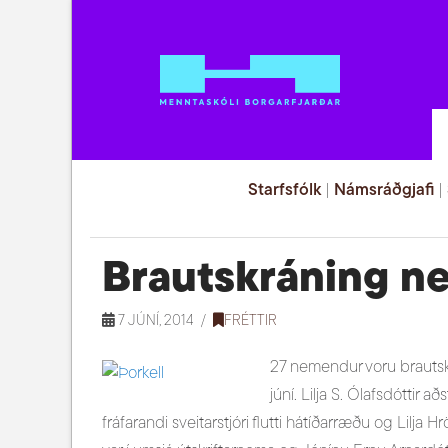
Starfsfólk
|
Námsráðgjafi
|
Brautskráning n
7 JÚNÍ, 2014
FRÉTTIR
27 nemendur voru brautskr
júní. Lilja S. Ólafsdóttir a
fráfarandi sveitarstjóri flutti hátíðarræðu og Lilja H