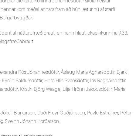
tur píanóleikara. Kolfinna Jóhannesdóttir skólameistari
i hennar kom meðal annars fram að hún lætur nú af starfi
ra Borgarbyggðar.
údent af náttúrufræðibraut, en hann hlaut lokaeinkunnina 9.33.
félagsfræðabraut.
lexandra Rós Jóhannesdóttir, Áslaug María Agnarsdóttir, Bjarki
 Eyrún Baldursdóttir, Hera Hlín Svansdóttir, Íris Ragnarsdóttir
dóttir, Kristín Björg Waage, Lilja Hrönn Jakobsdóttir, María
Jökull Bjarkarson, Daði Freyr Guðjónsson, Pavle Estrajher, Pétur
 og Sveinn Jóhann Þórðarson.