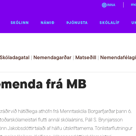
mo
INNA
SKÓLINN
NÁMIÐ
ÞJÓNUSTA
SKÓLALÍF
U
Skóladagatal
|
Nemendagarðar
|
Matseðill
|
Nemendafélag
emenda frá MB
áðir við hátíðlega athöfn frá Menntaskóla Borgarfjarðar þann 6.
ðstoðarskólameistari flutti annál skólaársins, Páll S. Brynjarsson
rönn Jakobsdóttir talaði af hálfu útskriftarnema. Tónlistarflutningur