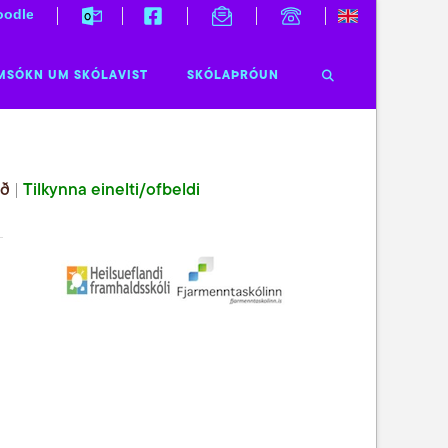
odle
MSÓKN UM SKÓLAVIST
SKÓLAÞRÓUN
ið
|
Tilkynna einelti/ofbeldi