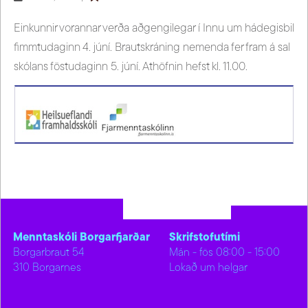
Einkunnir vorannar verða aðgengilegar í Innu um hádegisbil
fimmtudaginn 4. júní. Brautskráning nemenda fer fram á sal
skólans föstudaginn 5. júní. Athöfnin hefst kl. 11.00.
Menntaskóli Borgarfjarðar
Skrifstofutími
Borgarbraut 54
Mán - fös 08:00 - 15:00
310 Borgarnes
Lokað um helgar