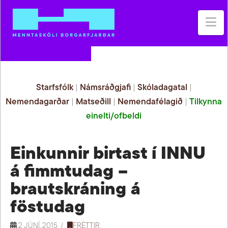
Na
Starfsfólk
|
Námsráðgjafi
|
Skóladagatal
|
Nemendagarðar
|
Matseðill
|
Nemendafélagið
|
Tilkynna
einelti/ofbeldi
Einkunnir birtast í INNU
á fimmtudag –
brautskráning á
föstudag
2 JÚNÍ, 2015
FRÉTTIR