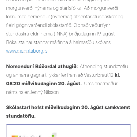
morgunverði nýnema og starfsfólks. Að morgunverði
loknum fá nemendur (nýnemar) afhentar stundaskrár og
fleiri gögn varðandi skólastarfið. Opnað veður fyrir
stundaskrá eldri nema (INNA) þriðjudaginn 19. ágúst.
Bókalista haustannar má finna á heimasíðu skólans
www.menntaborg.is
Nemendur í Búðardal athugið:
Afhending stundatöflu
og annarra gagna til ykkar fer fram að Vesturbraut 12
kl.
08:20 miðvikudaginn 20. ágúst.
Umsjónarmaður
námsins er Jenný Nilsson.
Skólastarf hefst miðvikudaginn 20. ágúst samkvæmt
stundatöflu.