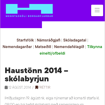
Na
Starfsfólk
|
Námsráðgjafi
|
Skóladagatal
|
Nemendagarðar
|
Matseðill
|
Nemendafélagið
|
Tilkynna
einelti/ofbeldi
Haustönn 2014 –
skólabyrjun
12 ÁGÚST, 2014
FRÉTTIR
Þriðjudaginn 19. ágúst nk. eiga nýnemar að koma til starfa kl.
09:00 en þá hefst skólahald með sameiginlegum