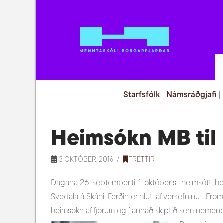
Starfsfólk
|
Námsráðgjafi
|
Heimsókn MB til 
3 OKTÓBER, 2016
FRÉTTIR
Dagana 26. september til 1. október sl. heimsót
Svedala á Skáni. Ferðin er hluti af verkefninu: „From
heimsókn af fjórum og í annað skiptið sem nemend