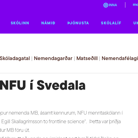
mo
INNA
SKÓLINN
NÁMIÐ
ÞJÓNUSTA
SKÓLALÍF
U
Skóladagatal
|
Nemendagarðar
|
Matseðill
|
Nemendafélag
NFU í Svedala
ti hópur nemenda MB, ásamt kennurum, NFU menntaskólann í
 Egill Skallagrímsson to frontline science“. Þetta var þriðja
ur MB fóru út.