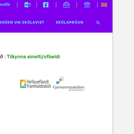
odle
MSÓKN UM SKÓLAVIST
SKÓLAÞRÓUN
ið
|
Tilkynna einelti/ofbeldi