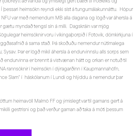
 fjölbreytt að vanda og ýmislegt gert bæði til fróðleiks og
Í þessari heimsókn reyndi ekki síst á tungumálakunnáttu. Hópur
 NFU var með nemendum MB alla dagana og lögð var áhersla á
gætu myndað tengsl sín á milli. Dagskráin var mjög
ögulegar heimsóknir voru í víkingaþorpið í Fotovik, dómkirkjuna í
ggðasafnið á sama stað. Þá skoðuðu nemendur nútímalega
 Sysav. Þar er lögð mikil áhersla á endurvinnslu alls sorps sem
 endurvinna er brennt á vistvænan hátt og orkan er notuð til
NA rannsóknir í heimsókn í dýragarðinn í Kaupmannahöfn,
ence Slam“ í háskólanum í Lundi og hlýddu á nemendur þar
heimsóttum heimavöll Malmö FF og ýmislegt var til gamans gert á
f mikilli gestrisni og það verður gaman að taka á móti þessum