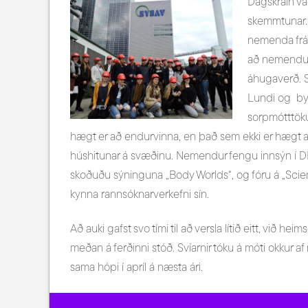
Dagskráin var
skemmtunar. 
nemenda frá
að nemendur 
áhugaverð. S
Lundi og by
sorpmótttöku;
hægt er að endurvinna, en það sem ekki er hægt að
húshitunar á svæðinu. Nemendur fengu innsýn í D
skoðuðu sýninguna „Body Worlds“, og fóru á „Sci
kynna rannsóknarverkefni sín.
Að auki gafst svo tími til að versla lítið eitt, við 
meðan á ferðinni stóð. Svíarnir tóku á móti okkur a
sama hópi í apríl á næsta ári.