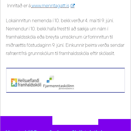
Innritað er á
www.menntagatt.is
Lokainnritun nemenda í 10. bekk verður 4. maí til 9. júní.
Nemendur í 10. bekk hafa frest til að sækja um nám í
framhaldsskóla eða breyta umsóknum úr forinnritun til
miðnættis föstudaginn 9. júní. Einkunnir þeirra verða sendar
rafrænt frá grunnskólum til framhaldsskóla eftir skólaslit.