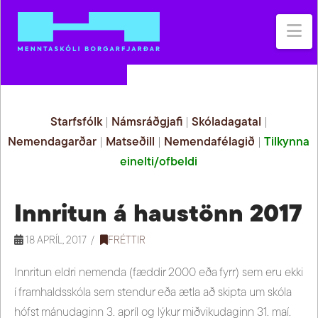
Na
Starfsfólk
|
Námsráðgjafi
|
Skóladagatal
|
Nemendagarðar
|
Matseðill
|
Nemendafélagið
|
Tilkynna
einelti/ofbeldi
Innritun á haustönn 2017
18 APRÍL, 2017
FRÉTTIR
Innritun eldri nemenda (fæddir 2000 eða fyrr) sem eru ekki
í framhaldsskóla sem stendur eða ætla að skipta um skóla
hófst mánudaginn 3. apríl og lýkur miðvikudaginn 31. maí.