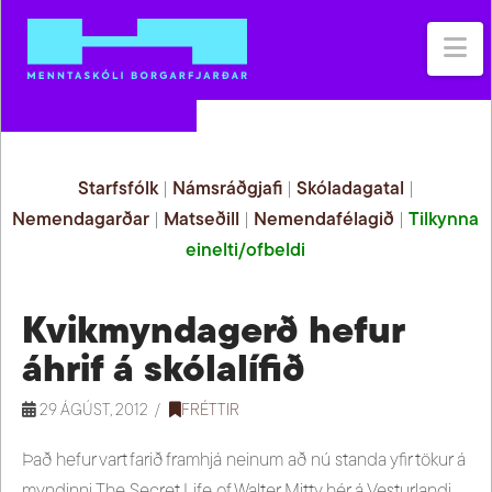
Na
Starfsfólk
|
Námsráðgjafi
|
Skóladagatal
|
Nemendagarðar
|
Matseðill
|
Nemendafélagið
|
Tilkynna
einelti/ofbeldi
Kvikmyndagerð hefur
áhrif á skólalífið
29 ÁGÚST, 2012
FRÉTTIR
Það hefur vart farið framhjá neinum að nú standa yfir tökur á
myndinni The Secret Life of Walter Mitty hér á Vesturlandi.