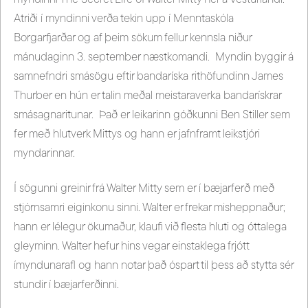
Atriði í myndinni verða tekin upp í Menntaskóla
Borgarfjarðar og af þeim sökum fellur kennsla niður
mánudaginn 3. september næstkomandi. Myndin byggir á
samnefndri smásögu eftir bandaríska rithöfundinn James
Thurber en hún er talin meðal meistaraverka bandarískrar
smásagnaritunar. Það er leikarinn góðkunni Ben Stiller sem
fer með hlutverk Mittys og hann er jafnframt leikstjóri
myndarinnar.
Í sögunni greinir frá Walter Mitty sem er í bæjarferð með
stjórnsamri eiginkonu sinni. Walter er frekar misheppnaður;
hann er lélegur ökumaður, klaufi við flesta hluti og óttalega
gleyminn. Walter hefur hins vegar einstaklega frjótt
ímyndunarafl og hann notar það óspart til þess að stytta sér
stundir í bæjarferðinni.