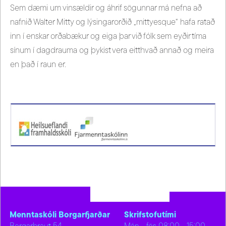
Sem dæmi um vinsældir og áhrif sögunnar má nefna að
nafnið Walter Mitty og lýsingarorðið „mittyesque“ hafa ratað
inn í enskar orðabækur og eiga þar við fólk sem eyðir tíma
sínum í dagdrauma og þykist vera eitthvað annað og meira
en það í raun er.
Menntaskóli Borgarfjarðar
Skrifstofutími