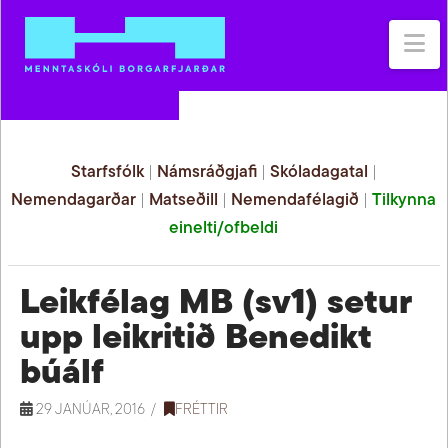
Na
Starfsfólk
|
Námsráðgjafi
|
Skóladagatal
|
Nemendagarðar
|
Matseðill
|
Nemendafélagið
|
Tilkynna
einelti/ofbeldi
Leikfélag MB (sv1) setur
upp leikritið Benedikt
búálf
29 JANÚAR, 2016
FRÉTTIR