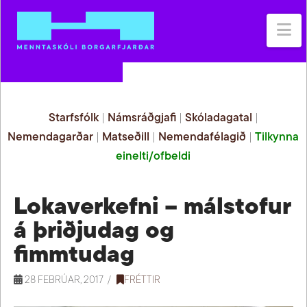
Na
Starfsfólk
|
Námsráðgjafi
|
Skóladagatal
|
Nemendagarðar
|
Matseðill
|
Nemendafélagið
|
Tilkynna
einelti/ofbeldi
Lokaverkefni – málstofur
á þriðjudag og
fimmtudag
28 FEBRÚAR, 2017
FRÉTTIR