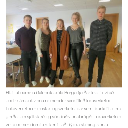
Hluti af náminu í Menntaskóla Borgarfjarðar felst í því að
undir námslok vinna nemendur svokölluð lokaverkefni.
Lokaverkefni er einstaklingsverkefni þar sem ríkar kröfur eru
gerðar um sjálfstæð og vönduð vinnubrögð. Lokaverkefnin
veita nemendum tækifæri til að dýpka skilning sinn á