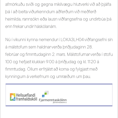
afmörkuðu sviði og gegna mikilvægu hlutverki við að þjálfa
þá í að beita viðurkenndum aðferðum við meðferð
heimilda, rannsókn eða lausn viðfangsefna og undirbúa þá
enn frekar undir háskólanám.
Nú í vikunni kynna nemendur í LOKA3LH04 viðfangsefni sín
á málstofum sem haldnar verða þriðjudaginn 28.
febrúar og fimmtudaginn 2. mars. Málstofurnar verða í stofu
100 og hefjast klukkan 9:00 á þriðjudag og kl. 11:20 á
fimmtudag. Öllum er frjálst að koma og fylgjast með
kynningum á verkefnum og umræðum um þau.