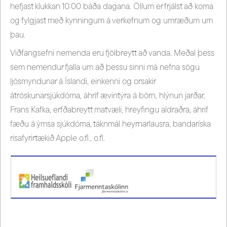
hefjast klukkan 10:00 báða dagana. Öllum er frjálst að koma
og fylgjast með kynningum á verkefnum og umræðum um
þau.
Viðfangsefni nemenda eru fjölbreytt að vanda. Meðal þess
sem nemendur fjalla um að þessu sinni má nefna sögu
ljósmyndunar á Íslandi, einkenni og orsakir
átröskunarsjúkdóma, áhrif ævintýra á börn, hlýnun jarðar,
Frans Kafka, erfðabreytt matvæli, hreyfingu aldraðra, áhrif
fæðu á ýmsa sjúkdóma, táknmál heyrnarlausra, bandaríska
risafyrirtækið Apple o.fl., o.fl.