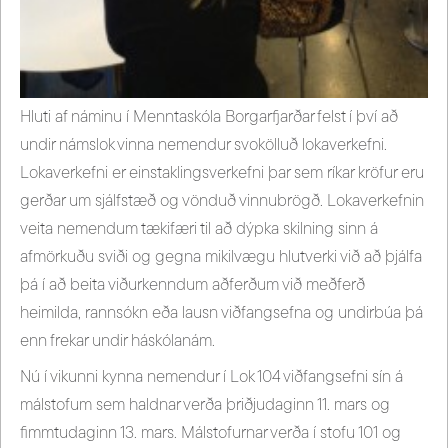
Hluti af náminu í Menntaskóla Borgarfjarðar felst í því að
undir námslok vinna nemendur svokölluð lokaverkefni.
Lokaverkefni er einstaklingsverkefni þar sem ríkar kröfur eru
gerðar um sjálfstæð og vönduð vinnubrögð. Lokaverkefnin
veita nemendum tækifæri til að dýpka skilning sinn á
afmörkuðu sviði og gegna mikilvægu hlutverki við að þjálfa
þá í að beita viðurkenndum aðferðum við meðferð
heimilda, rannsókn eða lausn viðfangsefna og undirbúa þá
enn frekar undir háskólanám.
Nú í vikunni kynna nemendur í Lok 104 viðfangsefni sín á
málstofum sem haldnar verða þriðjudaginn 11. mars og
fimmtudaginn 13. mars. Málstofurnar verða í stofu 101 og