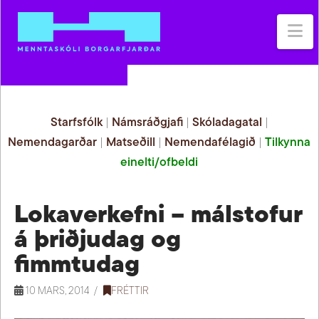
Na
Starfsfólk
|
Námsráðgjafi
|
Skóladagatal
|
Nemendagarðar
|
Matseðill
|
Nemendafélagið
|
Tilkynna
einelti/ofbeldi
Lokaverkefni – málstofur
á þriðjudag og
fimmtudag
10 MARS, 2014
FRÉTTIR