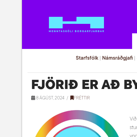
Starfsfólk
|
Námsráðgjafi
|
FJÖRIÐ ER AÐ B
8 ÁGÚST, 2024
FRÉTTIR
Við
stu
yng