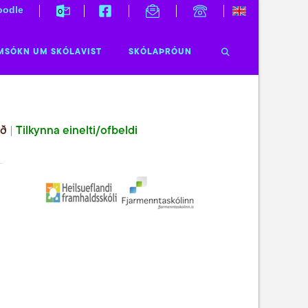
odle
MSÓKN UM SKÓLAVIST
SKÓLAÞRÓUN
ið
|
Tilkynna einelti/ofbeldi