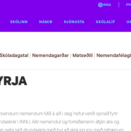
mo
INNA
SKÓLINN
NÁMIÐ
ÞJÓNUSTA
SKÓLALÍF
U
Skóladagatal
|
Nemendagarðar
|
Matseðill
|
Nemendafélag
YRJA
 bendum nemendum MB á að í dag hefur verið opnað fyrir
ndaskrár í INNU. Allir nemendur og forráðamenn átján ára og
ri geta séð stundaskrá með því að skrá sig inn með rafrænum