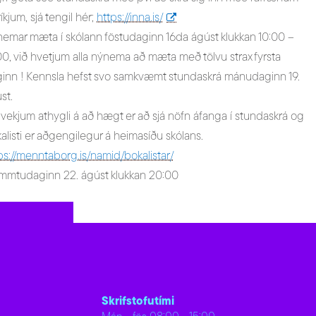
lríkjum, sjá tengil hér;
https://inna.is/
emar mæta í skólann föstudaginn 16da ágúst klukkan 10:00 –
00, við hvetjum alla nýnema að mæta með tölvu strax fyrsta
inn ! Kennsla hefst svo samkvæmt stundaskrá mánudaginn 19.
st.
 vekjum athygli á að hægt er að sjá nöfn áfanga í stundaskrá og
alisti er aðgengilegur á heimasíðu skólans.
ps://menntaborg.is/namid/bokalistar/
fimmtudaginn 22. ágúst klukkan 20:00
Skrifstofutími