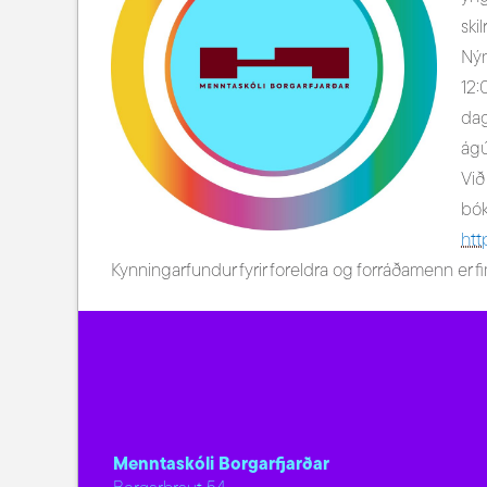
ski
Nýn
12:
dag
ágú
Við
bók
htt
Kynningarfundur fyrir foreldra og forráðamenn er 
Menntaskóli Borgarfjarðar