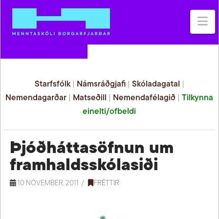
Na
Starfsfólk
|
Námsráðgjafi
|
Skóladagatal
|
Nemendagarðar
|
Matseðill
|
Nemendafélagið
|
Tilkynna
einelti/ofbeldi
Þjóðháttasöfnun um
framhaldsskólasiði
10 NÓVEMBER, 2011
FRÉTTIR