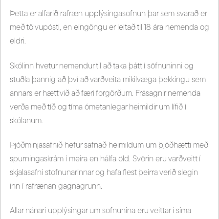
Þetta er alfarið rafræn upplýsingasöfnun þar sem svarað er
með tölvupósti, en eingöngu er leitað til 18 ára nemenda og
eldri.
Skólinn hvetur nemendur til að taka þátt í söfnuninni og
stuðla þannig að því að varðveita mikilvæga þekkingu sem
annars er hætt við að færi forgörðum. Frásagnir nemenda
verða með tíð og tíma ómetanlegar heimildir um lífið í
skólanum.
Þjóðminjasafnið hefur safnað heimildum um þjóðhætti með
spurningaskrám í meira en hálfa öld. Svörin eru varðveitt í
skjalasafni stofnunarinnar og hafa flest þeirra verið slegin
inn í rafrænan gagnagrunn.
Allar nánari upplýsingar um söfnunina eru veittar í síma