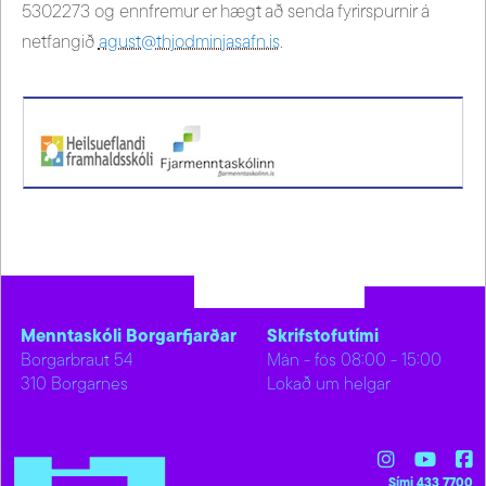
5302273 og ennfremur er hægt að senda fyrirspurnir á
netfangið
agust@thjodminjasafn.is
.
Menntaskóli Borgarfjarðar
Skrifstofutími
Borgarbraut 54
Mán - fös 08:00 - 15:00
310 Borgarnes
Lokað um helgar
Sími 433 7700