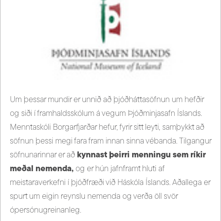
Um þessar mundir er unnið að þjóðháttasöfnun um hefðir
og siði í framhaldsskólum á vegum Þjóðminjasafn Íslands.
Menntaskóli Borgarfjarðar hefur, fyrir sitt leyti, samþykkt að
söfnun þessi megi fara fram innan sinna vébanda. Tilgangur
söfnunarinnar er að
kynnast þeirri menningu sem ríkir
meðal nemenda,
og er hún jafnframt hluti af
meistaraverkefni í þjóðfræði við Háskóla Íslands. Aðallega er
spurt um eigin reynslu nemenda og verða öll svör
ópersónugreinanleg.