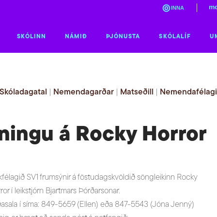
mo
INNA
SKÓLINN
NÁMIÐ
ÞJÓNUSTA
SKÓLALÍF
U
Skóladagatal
|
Nemendagarðar
|
Matseðill
|
Nemendafélag
ningu á Rocky Horror
kfélagið SV1 frumsýnir á föstudagskvöldið söngleikinn Rocky
ror í leikstjórn Bjartmars Þórðarsonar.
asala í síma: 849-5659 (Ellen) eða 847-5543 (Jóna Jenný)