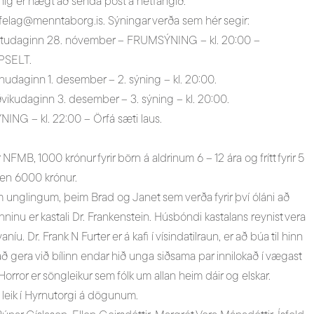
nig er hægt að senda póst á netfangið:
kfelag@menntaborg.is. Sýningar verða sem hér segir:
tudaginn 28. nóvember – FRUMSÝNING – kl. 20:00 –
PSELT.
udaginn 1. desember – 2. sýning – kl. 20:00.
vikudaginn 3. desember – 3. sýning – kl. 20:00.
NG – kl. 22:00 – Örfá sæti laus.
FMB, 1000 krónur fyrir börn á aldrinum 6 – 12 ára og frítt fyrir 5
a en 6000 krónur.
 unglingum, þeim Brad og Janet sem verða fyrir því óláni að
renninu er kastali Dr. Frankenstein. Húsbóndi kastalans reynist vera
íu. Dr. Frank N Furter er á kafi í vísindatilraun, er að búa til hinn
að gera við bílinn endar hið unga siðsama par innilokað í vægast
rror er söngleikur sem fólk um allan heim dáir og elskar.
 leik í Hyrnutorgi á dögunum.