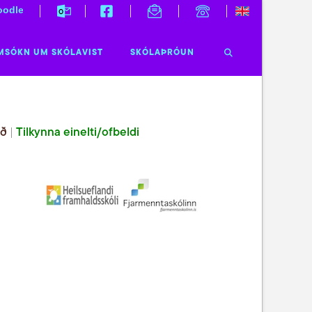
odle
MSÓKN UM SKÓLAVIST
SKÓLAÞRÓUN
ið
|
Tilkynna einelti/ofbeldi