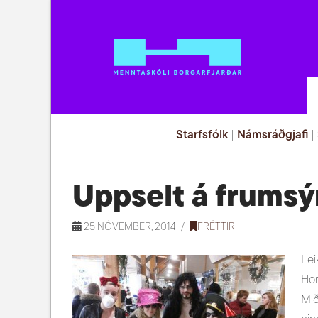
Starfsfólk
|
Námsráðgjafi
|
Uppselt á frumsý
25 NÓVEMBER, 2014
FRÉTTIR
Lei
Hor
Mið