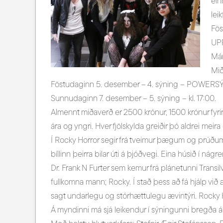
ein
lei
Fös
UP
Mán
Mið
Föstudaginn 5. desember – 4. sýning – POWERSÝNI
Sunnudaginn 7. desember – 5. sýning – kl. 17:00.
Almennt miðaverð er 2500 krónur, 1500 krónur fyrir N
ára og yngri. Hver fjölskylda greiðir þó aldrei meir
Í Rocky Horror segir frá tveimur þægum og prúðum
bíllinn þeirra bilar úti á þjóðvegi. Eina húsið í nág
Dr. Frank N Furter sem kemur frá plánetunni Transilvan
fullkomna mann; Rocky. Í stað þess að fá hjálp við 
sagt undarlegu og stórhættulegu ævintýri. Rocky Ho
Á myndinni má sjá leikendur í sýningunni bregða á