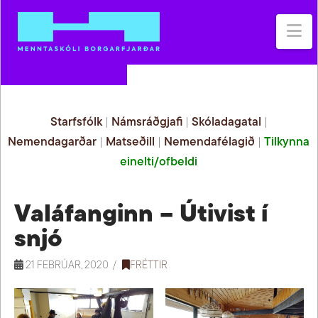
Na
Starfsfólk
|
Námsráðgjafi
|
Skóladagatal
|
Nemendagarðar
|
Matseðill
|
Nemendafélagið
|
Tilkynna
einelti/ofbeldi
Valáfanginn – Útivist í
snjó
21 FEBRÚAR, 2020
FRÉTTIR