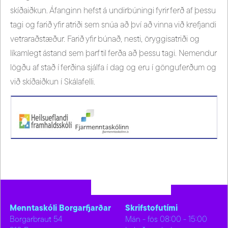
skíðaiðkun. Áfanginn hefst á undirbúningi fyrir ferð af þessu
tagi og farið yfir atriði sem snúa að því að vinna við krefjandi
vetraraðstæður. Farið yfir búnað, nesti, öryggisatriði og
líkamlegt ástand sem þarf til ferða að þessu tagi. Nemendur
lögðu af stað í ferðina sjálfa í dag og eru í gönguferðum og
við skíðaiðkun í Skálafelli.
Menntaskóli Borgarfjarðar
Skrifstofutími
Borgarbraut 54
Mán - fös 08:00 - 15:00