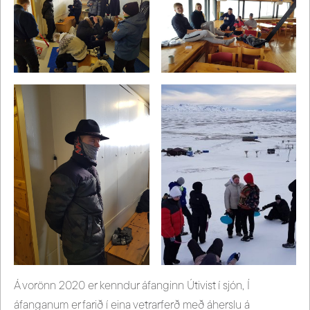
Á vorönn 2020 er kenndur áfanginn Útivist í sjón, Í
áfanganum er farið í eina vetrarferð með áherslu á