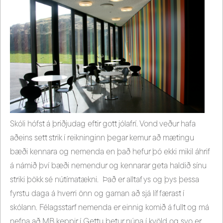
Skóli hófst á þriðjudag eftir gott jólafrí. Vond veður hafa
aðeins sett strik í reikninginn þegar kemur að mætingu
bæði kennara og nemenda en það hefur þó ekki mikil áhrif
á námið því bæði nemendur og kennarar geta haldið sínu
striki þökk sé nútímatækni. Það er alltaf ys og þys þessa
fyrstu daga á hverri önn og gaman að sjá líf færast í
skólann. Félagsstarf nemenda er einnig komið á fullt og má
nefna að MB keppir í Gettu betur núna í kvöld og svo er