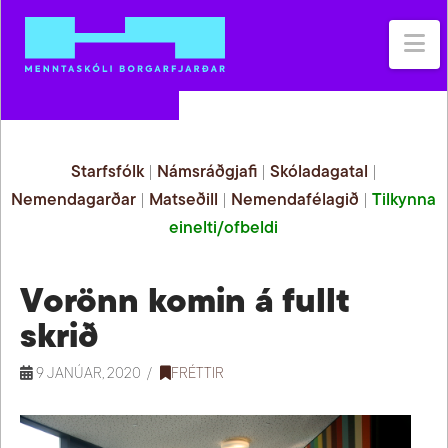
Na
Starfsfólk
|
Námsráðgjafi
|
Skóladagatal
|
Nemendagarðar
|
Matseðill
|
Nemendafélagið
|
Tilkynna
einelti/ofbeldi
Vorönn komin á fullt
skrið
9 JANÚAR, 2020
FRÉTTIR