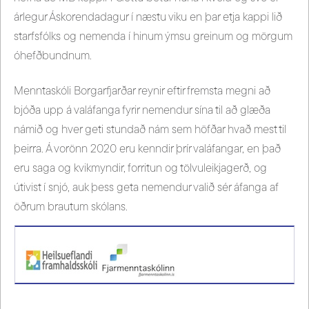
árlegur Áskorendadagur í næstu viku en þar etja kappi lið
starfsfólks og nemenda í hinum ýmsu greinum og mörgum
óhefðbundnum.
Menntaskóli Borgarfjarðar reynir eftir fremsta megni að
bjóða upp á valáfanga fyrir nemendur sína til að glæða
námið og hver geti stundað nám sem höfðar hvað mest til
þeirra. Á vorönn 2020 eru kenndir þrír valáfangar, en það
eru saga og kvikmyndir, forritun og tölvuleikjagerð, og
útivist í snjó, auk þess geta nemendur valið sér áfanga af
öðrum brautum skólans.