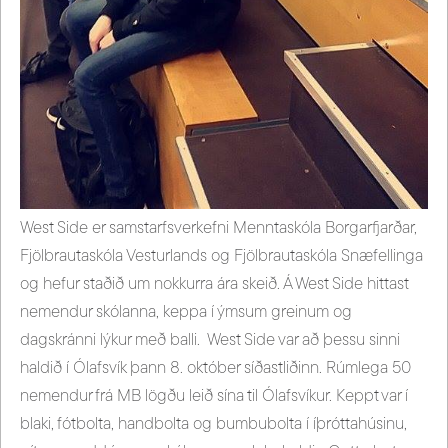
West Side er samstarfsverkefni Menntaskóla Borgarfjarðar,
Fjölbrautaskóla Vesturlands og Fjölbrautaskóla Snæfellinga
og hefur staðið um nokkurra ára skeið. Á West Side hittast
nemendur skólanna, keppa í ýmsum greinum og
dagskránni lýkur með balli. West Side var að þessu sinni
haldið í Ólafsvík þann 8. október síðastliðinn. Rúmlega 50
nemendur frá MB lögðu leið sína til Ólafsvíkur. Keppt var í
blaki, fótbolta, handbolta og bumbubolta í íþróttahúsinu,