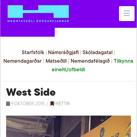
Na
Starfsfólk
|
Námsráðgjafi
|
Skóladagatal
|
Nemendagarðar
|
Matseðill
|
Nemendafélagið
|
Tilkynna
einelti/ofbeldi
West Side
9 OKTÓBER, 2015
FRÉTTIR