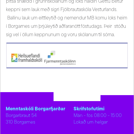
pítsa snædd í grunnskólanum og loks haldin Gettu betur
keppni sem lauk með sigri Fjölbrautaskóla Vesturlands.
Ballinu lauk um eittleytið og nemendur MB komu loks heim
í Borgarnes um þrjúleytið aðfaranótt föstudags. Þeir stóðu
sig vel í öllum keppnunum og voru skólanum til sóma.
Menntaskóli Borgarfjarðar
Skrifstofutími
Borgarbraut 54
Mán - fös 08:00 - 15:00
310 Borgarnes
Lokað um helgar