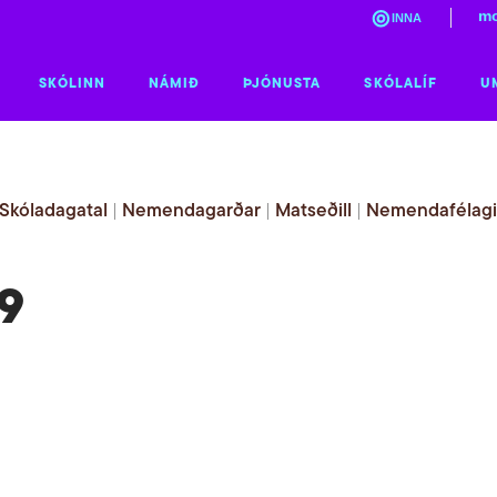
mo
INNA
SKÓLINN
NÁMIÐ
ÞJÓNUSTA
SKÓLALÍF
U
Skóladagatal
|
Nemendagarðar
|
Matseðill
|
Nemendafélag
9