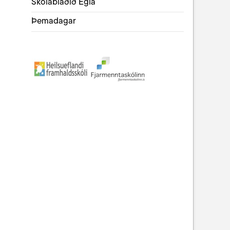
Skólablaðið Egla
Þemadagar