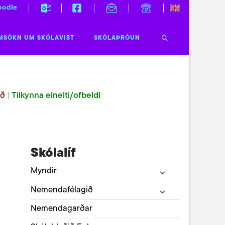
odle
MSÓKN UM SKÓLAVIST
SKÓLAÞRÓUN
ið
|
Tilkynna einelti/ofbeldi
Skólalíf
Myndir
Nemendafélagið
Nemendagarðar