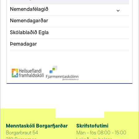
Nemendafélagið
Nemendagarðar
Skólablaðið Egla
Þemadagar
Menntaskóli Borgarfjarðar
Skrifstofutími
Borgarbraut 54
Mán - fös 08:00 - 15:00