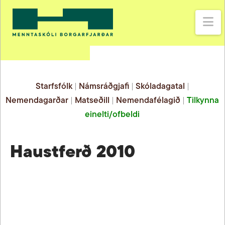
Na
Starfsfólk
|
Námsráðgjafi
|
Skóladagatal
|
Nemendagarðar
|
Matseðill
|
Nemendafélagið
|
Tilkynna
einelti/ofbeldi
Haustferð 2010