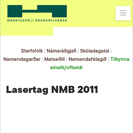
Na
Starfsfólk
|
Námsráðgjafi
|
Skóladagatal
|
Nemendagarðar
|
Matseðill
|
Nemendafélagið
|
Tilkynna
einelti/ofbeldi
Lasertag NMB 2011