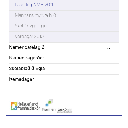
Lasertag NMB 2011
Mannsins myrkra hlið
Skóli í byggingu
Vordagar 2010
Nemendafélagið
Nemendagarðar
Skólablaðið Egla
Þemadagar