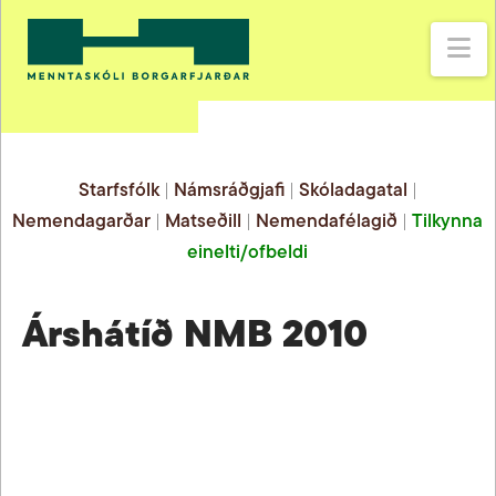
Na
Starfsfólk
|
Námsráðgjafi
|
Skóladagatal
|
Nemendagarðar
|
Matseðill
|
Nemendafélagið
|
Tilkynna
einelti/ofbeldi
Árshátíð NMB 2010