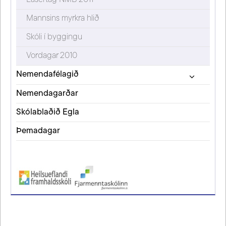
Mannsins myrkra hlið
Skóli í byggingu
Vordagar 2010
Nemendafélagið
Nemendagarðar
Skólablaðið Egla
Þemadagar