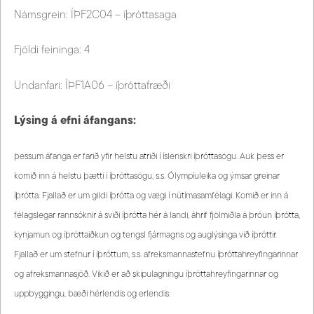
Námsgrein: ÍÞF2C04 – íþróttasaga
Fjöldi feininga: 4
Undanfari: ÍÞF1A06 – íþróttafræði
Lýsing á efni áfangans:
þessum áfanga er farið yfir helstu atriði í íslenskri íþróttasögu. Auk þess er
komið inn á helstu þætti í íþróttasögu, s.s. Ólympíuleika og ýmsar greinar
íþrótta. Fjallað er um gildi íþrótta og vægi í nútímasamfélagi. Komið er inn á
félagslegar rannsóknir á sviði íþrótta hér á landi, áhrif fjölmiðla á þróun íþrótta,
kynjamun og íþróttaiðkun og tengsl fjármagns og auglýsinga við íþróttir.
Fjallað er um stefnur í íþróttum, s.s. afreksmannastefnu íþróttahreyfingarinnar
og afreksmannasjóð. Vikið er að skipulagningu íþróttahreyfingarinnar og
uppbyggingu, bæði hérlendis og erlendis.