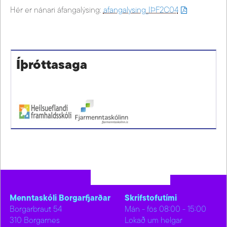
Hér er nánari áfangalýsing:
afangalysing_IÞF2C04
Íþróttasaga
Menntaskóli Borgarfjarðar
Skrifstofutími
Borgarbraut 54
Mán - fös 08:00 - 15:00
310 Borgarnes
Lokað um helgar