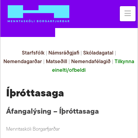
Na
Starfsfólk
|
Námsráðgjafi
|
Skóladagatal
|
Nemendagarðar
|
Matseðill
|
Nemendafélagið
|
Tilkynna
einelti/ofbeldi
Íþróttasaga
Áfangalýsing – Íþróttasaga
Menntaskóli Borgarfjarðar