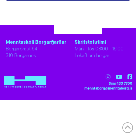
Menntaskóli Borgarfjarðar
Skrifstofutími
Borgarbraut 54
Mán - fös 08:00 - 15:00
310 Borgarnes
Lokað um helgar
Sími 433 7700
menntaborg@menntaborg.is