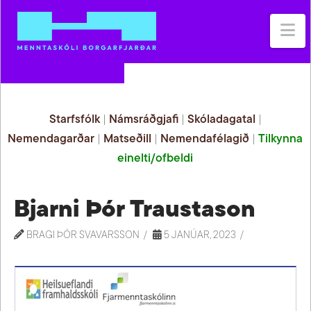
Na
Starfsfólk
|
Námsráðgjafi
|
Skóladagatal
|
Nemendagarðar
|
Matseðill
|
Nemendafélagið
|
Tilkynna
einelti/ofbeldi
Bjarni Þór Traustason
BRAGI ÞÓR SVAVARSSON
5 JANÚAR, 2023