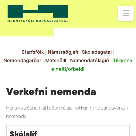
Na
Starfsfólk
|
Námsráðgjafi
|
Skóladagatal
|
Nemendagarðar
|
Matseðill
|
Nemendafélagið
|
Tilkynna
einelti/ofbeldi
Verkefni nemenda
Hér á valsíðunum til hliðar má sjá nokkur myndbandsverkefi
nemenda
Skólalíf