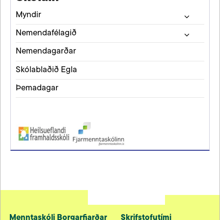
Myndir
Nemendafélagið
Nemendagarðar
Skólablaðið Egla
Þemadagar
Menntaskóli Borgarfjarðar
Skrifstofutími