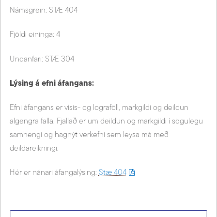
Námsgrein: STÆ 404
Fjöldi eininga: 4
Undanfari: STÆ 304
Lýsing á efni áfangans:
Efni áfangans er vísis- og lograföll, markgildi og deildun
algengra falla. Fjallað er um deildun og markgildi í sögulegu
samhengi og hagnýt verkefni sem leysa má með
deildareikningi.
Hér er nánari áfangalýsing:
Stæ 404