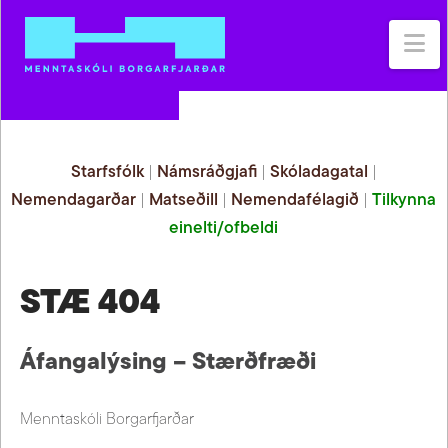
Na
Starfsfólk
|
Námsráðgjafi
|
Skóladagatal
|
Nemendagarðar
|
Matseðill
|
Nemendafélagið
|
Tilkynna
einelti/ofbeldi
STÆ 404
Áfangalýsing – Stærðfræði
Menntaskóli Borgarfjarðar