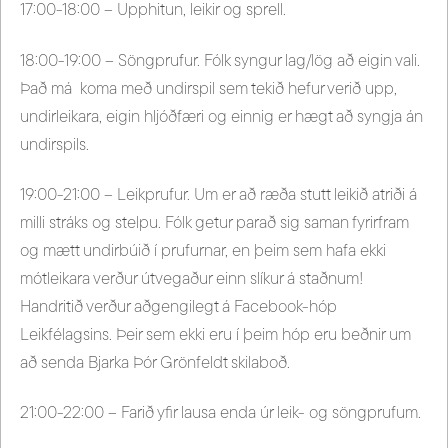
17:00-18:00 – Upphitun, leikir og sprell.
18:00-19:00 – Söngprufur. Fólk syngur lag/lög að eigin vali.
Það má koma með undirspil sem tekið hefur verið upp,
undirleikara, eigin hljóðfæri og einnig er hægt að syngja án
undirspils.
19:00-21:00 – Leikprufur. Um er að ræða stutt leikið atriði á
milli stráks og stelpu. Fólk getur parað sig saman fyrirfram
og mætt undirbúið í prufurnar, en þeim sem hafa ekki
mótleikara verður útvegaður einn slíkur á staðnum!
Handritið verður aðgengilegt á Facebook-hóp
Leikfélagsins. Þeir sem ekki eru í þeim hóp eru beðnir um
að senda Bjarka Þór Grönfeldt skilaboð.
21:00-22:00 – Farið yfir lausa enda úr leik- og söngprufum.