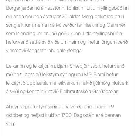
Borgarfjarðar nú á haustönn. Tónlistin í Litlu hryllingsbúðinni
er í anda sjöunda áratugar 20. aldar. Mörg þekkt lög eru í
söngleiknum; nefna má Þú verður tannlæknir og Gemmér
sem Íslendingum eru að góðu kunn. Litla hryllingsbúðin
hefur verið sett á svið víða um heim og hefur löngum verið
vinsælt viðfangsefni áhugaleikfélaga.
Leikarinn og leikstjórinn, Bjarni Snæbjörnsson, hefur verið
ráðinn til þess að leikstýra sýningum í MB. Bjarni hefur
leikstýrt 5 uppfærslum á leikverkum, leikið fjölmörg hlutverk
á sviði og kennt leiklist við Fjölbrautaskóla Garðabæjar.
Áheyrnarprufur fyrir sýninguna verða þriðjudaginn 9.
október og hefjast klukkan 17.00. Dagskráin er á þennan
veg: