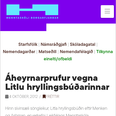
Na
Starfsfólk
|
Námsráðgjafi
|
Skóladagatal
|
Nemendagarðar
|
Matseðill
|
Nemendafélagið
|
Tilkynna
einelti/ofbeldi
Áheyrnarprufur vegna
Litlu hryllingsbúðarinnar
4 OKTÓBER, 2012
FRÉTTIR
Hinn sívinsæli söngleikur, Litla hryllingsbúðin eftir Menken
og Ashman, er verkefni Leikfélags Menntaskóla