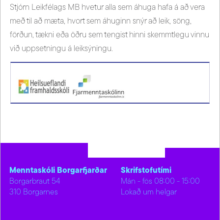
Stjórn Leikfélags MB hvetur alla sem áhuga hafa á að vera
með til að mæta, hvort sem áhuginn snýr að leik, söng,
förðun, tækni eða öðru sem tengist hinni skemmtlegu vinnu
við uppsetningu á leiksýningu.
Menntaskóli Borgarfjarðar
Skrifstofutími
Borgarbraut 54
Mán - fös 08:00 - 15:00
310 Borgarnes
Lokað um helgar