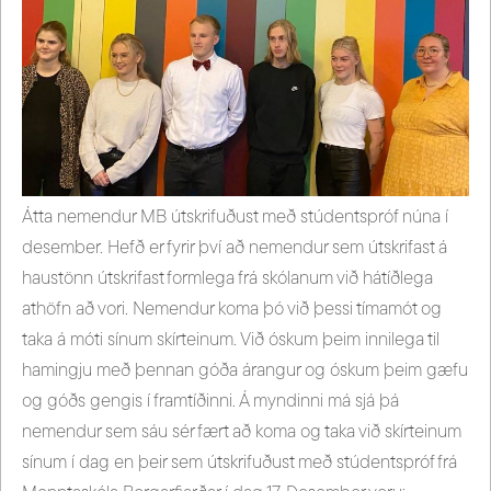
Átta nemendur MB útskrifuðust með stúdentspróf núna í
desember. Hefð er fyrir því að nemendur sem útskrifast á
haustönn útskrifast formlega frá skólanum við hátíðlega
athöfn að vori. Nemendur koma þó við þessi tímamót og
taka á móti sínum skírteinum. Við óskum þeim innilega til
hamingju með þennan góða árangur og óskum þeim gæfu
og góðs gengis í framtíðinni. Á myndinni má sjá þá
nemendur sem sáu sér fært að koma og taka við skírteinum
sínum í dag en þeir sem útskrifuðust með stúdentspróf frá