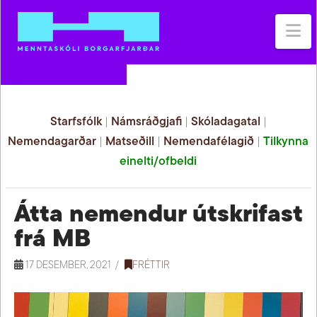
Na
Starfsfólk
|
Námsráðgjafi
|
Skóladagatal
|
Nemendagarðar
|
Matseðill
|
Nemendafélagið
|
Tilkynna
einelti/ofbeldi
Átta nemendur útskrifast
frá MB
17 DESEMBER, 2021
FRÉTTIR