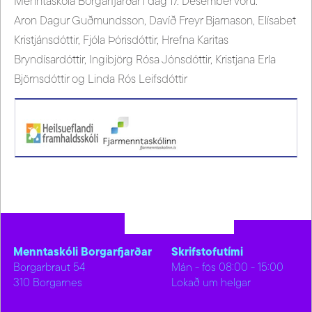
Menntaskóla Borgarfjarðar í dag 17. Desember voru:
Aron Dagur Guðmundsson, Davíð Freyr Bjarnason, Elísabet
Kristjánsdóttir, Fjóla Þórisdóttir, Hrefna Karitas
Bryndísardóttir, Ingibjörg Rósa Jónsdóttir, Kristjana Erla
Björnsdóttir og Linda Rós Leifsdóttir
Menntaskóli Borgarfjarðar
Skrifstofutími
Borgarbraut 54
Mán - fös 08:00 - 15:00
310 Borgarnes
Lokað um helgar