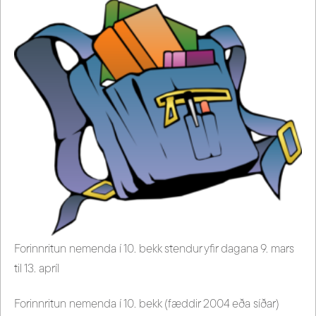
Forinnritun nemenda í 10. bekk stendur yfir dagana 9. mars
til 13. apríl
Forinnritun nemenda í 10. bekk (fæddir 2004 eða síðar)