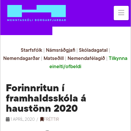
Na
Starfsfólk
|
Námsráðgjafi
|
Skóladagatal
|
Nemendagarðar
|
Matseðill
|
Nemendafélagið
|
Tilkynna
einelti/ofbeldi
Forinnritun í
framhaldsskóla á
haustönn 2020
1 APRÍL, 2020
FRÉTTIR