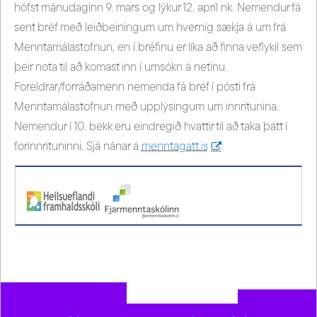
hófst mánudaginn 9. mars og lýkur 12. apríl nk. Nemendur fá
sent bréf með leiðbeiningum um hvernig sækja á um frá
Menntamálastofnun, en í bréfinu er líka að finna veflykil sem
þeir nota til að komast inn í umsókn á netinu.
Foreldrar/forráðamenn nemenda fá bréf í pósti frá
Menntamálastofnun með upplýsingum um innritunina.
Nemendur í 10. bekk eru eindregið hvattir til að taka þátt í
forinnrituninni. Sjá nánar á
menntagatt.is