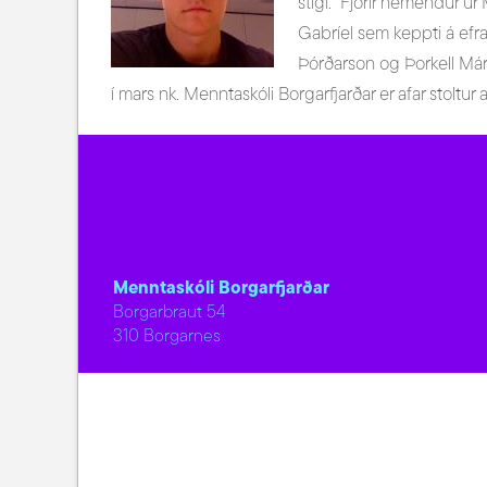
stigi. Fjórir nemendur úr
Gabríel sem keppti á efr
Þórðarson og Þorkell Már 
í mars nk. Menntaskóli Borgarfjarðar er afar stoltu
Menntaskóli Borgarfjarðar
Borgarbraut 54
310 Borgarnes