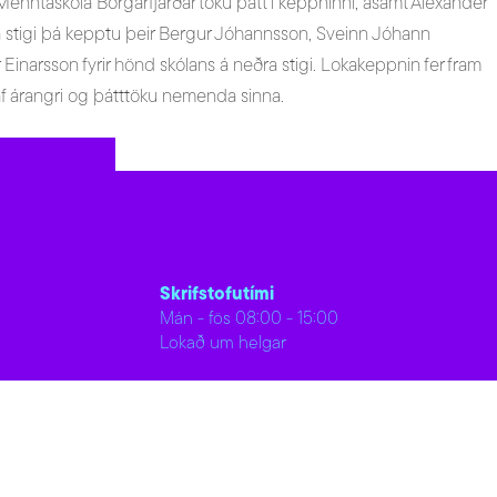
 Menntaskóla Borgarfjarðar tóku þátt í keppninni, ásamt Alexander
a stigi þá kepptu þeir Bergur Jóhannsson, Sveinn Jóhann
Einarsson fyrir hönd skólans á neðra stigi. Lokakeppnin fer fram
r af árangri og þátttöku nemenda sinna.
Skrifstofutími
Mán - fös 08:00 - 15:00
Lokað um helgar