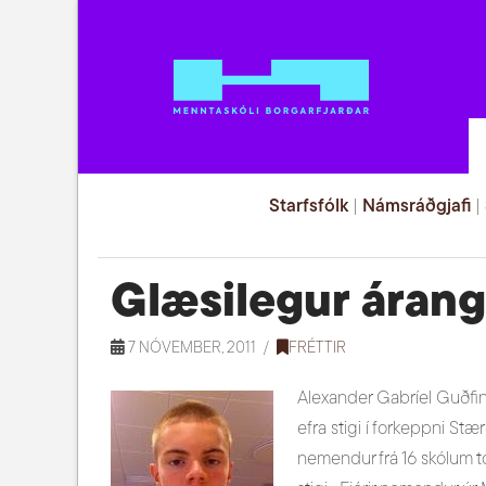
Starfsfólk
|
Námsráðgjafi
|
Glæsilegur áran
7 NÓVEMBER, 2011
FRÉTTIR
Alexander Gabríel Guðfin
efra stigi í forkeppni St
nemendur frá 16 skólum tó