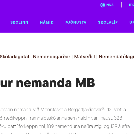
mo
INNA
SKÓLINN
NÁMIÐ
ÞJÓNUSTA
SKÓLALÍF
U
Skóladagatal
|
Nemendagarðar
|
Matseðill
|
Nemendafélag
gur nemanda MB
nsson nemandi við Menntaskóla Borgarfjarðar varð í 12. sæti á
ærðfræðikeppni framhaldsskólanna sem haldin var í haust. 328
ku þátt í forkeppninni, 189 nemendur á neðra stigi og 139 á efra