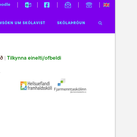
odle
MSÓKN UM SKÓLAVIST
SKÓLAÞRÓUN
ið
|
Tilkynna einelti/ofbeldi