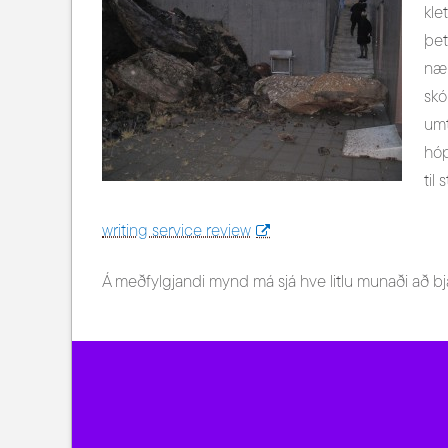
kle
þet
nær
skó
umt
hóp
til 
writing service review
Á meðfylgjandi mynd má sjá hve litlu munaði að bjar