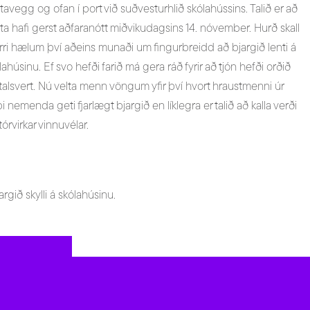
ttavegg og ofan í port við suðvesturhlið skólahússins. Talið er að
ta hafi gerst aðfaranótt miðvikudagsins 14. nóvember. Hurð skall
ri hælum því aðeins munaði um fingurbreidd að bjargið lenti á
lahúsinu. Ef svo hefði farið má gera ráð fyrir að tjón hefði orðið
alsvert. Nú velta menn vöngum yfir því hvort hraustmenni úr
i nemenda geti fjarlægt bjargið en líklegra er talið að kalla verði
stórvirkar vinnuvélar.
gið skylli á skólahúsinu.