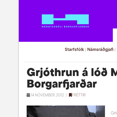
Starfsfólk
|
Námsráðgjafi
|
Grjóthrun á lóð 
Borgarfjarðar
14 NÓVEMBER, 2012
FRÉTTIR
Grí