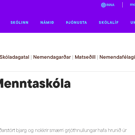
mo
INNA
SKÓLINN
NÁMIÐ
ÞJÓNUSTA
SKÓLALÍF
U
Skóladagatal
|
Nemendagarðar
|
Matseðill
|
Nemendafélag
Menntaskóla
ðarstórt bjarg og nokkrir smærri grjóthnullungar hafa hrunið úr