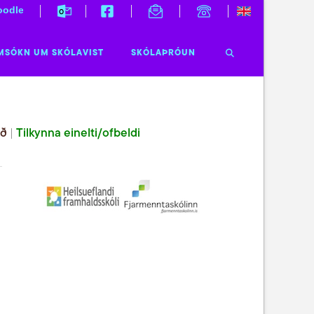
odle
MSÓKN UM SKÓLAVIST
SKÓLAÞRÓUN
ið
|
Tilkynna einelti/ofbeldi