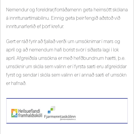
Nemendur og foreldrar/forráðamenn geta heimsótt skólana
á innritunartímabilinu. Einnig geta þeir fengið aðstoð við
innritunarferlið ef þörf krefur.
Gert er ráð fyrir að fjallað verði um umsóknirnar í mars og
apríl og að nemendum hafi borist svör í síðasta lagi í lok
apríl. Afgreiðsla umsókna er með hefðbundnum hætti, þ.e.
umsóknir um skóla sem valinn er í fyrsta sæti eru afgreiddar
fyrst og sendar í skóla sem valinn er í annað sæti ef umsókn
er hafnað.