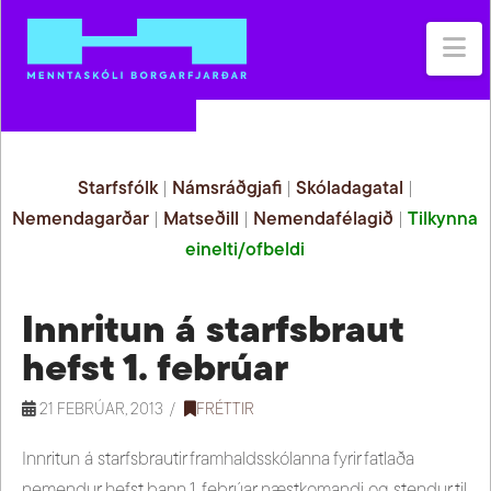
Na
Starfsfólk
|
Námsráðgjafi
|
Skóladagatal
|
Nemendagarðar
|
Matseðill
|
Nemendafélagið
|
Tilkynna
einelti/ofbeldi
Innritun á starfsbraut
hefst 1. febrúar
21 FEBRÚAR, 2013
FRÉTTIR
Innritun á starfsbrautir framhaldsskólanna fyrir fatlaða
nemendur hefst þann 1. febrúar næstkomandi og stendur til