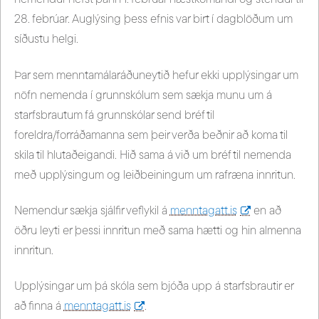
28. febrúar. Auglýsing þess efnis var birt í dagblöðum um
síðustu helgi.
Þar sem menntamálaráðuneytið hefur ekki upplýsingar um
nöfn nemenda í grunnskólum sem sækja munu um á
starfsbrautum fá grunnskólar send bréf til
foreldra/forráðamanna sem þeir verða beðnir að koma til
skila til hlutaðeigandi. Hið sama á við um bréf til nemenda
með upplýsingum og leiðbeiningum um rafræna innritun.
Nemendur sækja sjálfir veflykil á
menntagatt.is
en að
öðru leyti er þessi innritun með sama hætti og hin almenna
innritun.
Upplýsingar um þá skóla sem bjóða upp á starfsbrautir er
að finna á
menntagatt.is
.