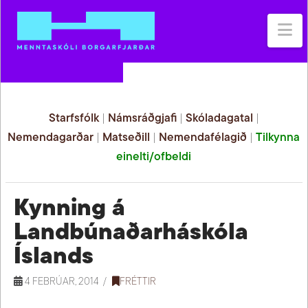
Na
Starfsfólk
|
Námsráðgjafi
|
Skóladagatal
|
Nemendagarðar
|
Matseðill
|
Nemendafélagið
|
Tilkynna
einelti/ofbeldi
Kynning á
Landbúnaðarháskóla
Íslands
4 FEBRÚAR, 2014
FRÉTTIR