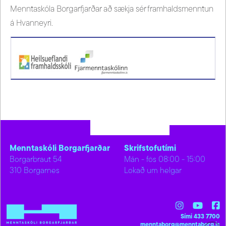
Menntaskóla Borgarfjarðar að sækja sér framhaldsmenntun
á Hvanneyri.
Menntaskóli Borgarfjarðar
Skrifstofutími
Borgarbraut 54
Mán - fös 08:00 - 15:00
310 Borgarnes
Lokað um helgar
Sími 433 7700
menntaborg@menntaborg.is