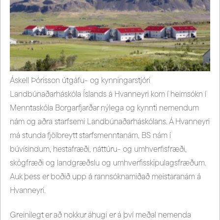
Áskell Þórisson útgáfu- og kynningarstjóri
Landbúnaðarháskóla Íslands á Hvanneyri kom í heimsókn í
Menntaskóla Borgarfjarðar nýlega og kynnti nemendum
nám og aðra starfsemi Landbúnaðarháskólans. Á Hvanneyri
má stunda fjölbreytt starfsmenntanám, BS nám í
búvísindum, hestafræði, náttúru- og umhverfisfræði,
skógfræði og landgræðslu og umhverfisskipulagsfræðum.
Auk þess er boðið upp á rannsóknamiðað meistaranám á
Hvanneyri.
Greinilegt er að nokkur áhugi er á því meðal nemenda