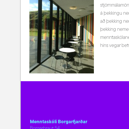
stjórnmálamönn
á þekkingu ne
að þekking nem
þekking nemend
menntaskólane
hins vegar be
Menntaskóli Borgarfjarðar
Borgarbraut 54