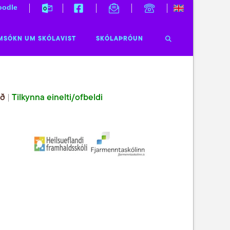
odle
MSÓKN UM SKÓLAVIST
SKÓLAÞRÓUN
ið
|
Tilkynna einelti/ofbeldi