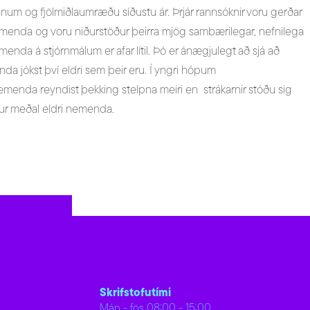
um og fjölmiðlaumræðu síðustu ár. Þrjár rannsóknir voru gerðar
menda og voru niðurstöður þeirra mjög sambærilegar, nefnilega
enda á stjórnmálum er afar lítil. Þó er ánægjulegt að sjá að
a jókst því eldri sem þeir eru. Í yngri hópum
menda reyndist þekking stelpna meiri en strákarnir stóðu sig
tur meðal eldri nemenda.
Skrifstofutími
Mán - fös 08:00 - 15:00