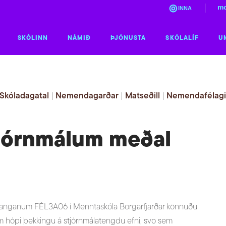
mo
INNA
SKÓLINN
NÁMIÐ
ÞJÓNUSTA
SKÓLALÍF
U
Skóladagatal
|
Nemendagarðar
|
Matseðill
|
Nemendafélag
stjórnmálum meðal
fanganum FÉL3A06 í Menntaskóla Borgarfjarðar könnuðu
um hópi þekkingu á stjórnmálatengdu efni, svo sem