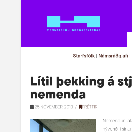
Starfsfólk
|
Námsráðgjafi
|
Lítil þekking á 
nemenda
25 NÓVEMBER, 2013
FRÉTTIR
Nemendur í á
nýverið í sín