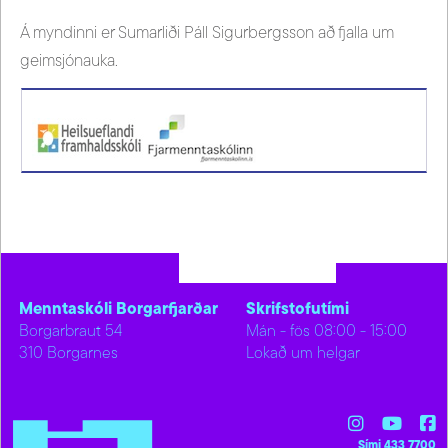
Á myndinni er Sumarliði Páll Sigurbergsson að fjalla um
geimsjónauka.
Menntaskóli Borgarfjarðar
Skrifstofutími
Borgarbraut 54
Mán - fös 08:00 - 15:00
310 Borgarnes
Lokað um helgar
Sími 433 7700