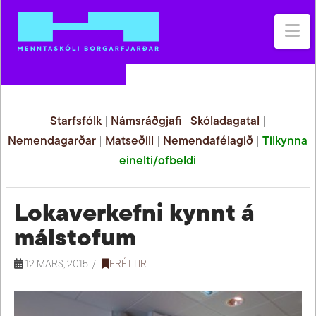
Na
Starfsfólk
|
Námsráðgjafi
|
Skóladagatal
|
Nemendagarðar
|
Matseðill
|
Nemendafélagið
|
Tilkynna
einelti/ofbeldi
Lokaverkefni kynnt á
málstofum
12 MARS, 2015
FRÉTTIR