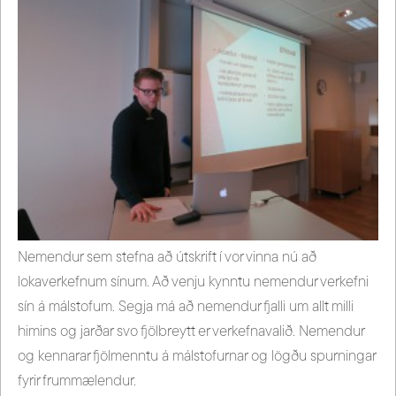
Nemendur sem stefna að útskrift í vor vinna nú að
lokaverkefnum sínum. Að venju kynntu nemendur verkefni
sín á málstofum. Segja má að nemendur fjalli um allt milli
himins og jarðar svo fjölbreytt er verkefnavalið. Nemendur
og kennarar fjölmenntu á málstofurnar og lögðu spurningar
fyrir frummælendur.