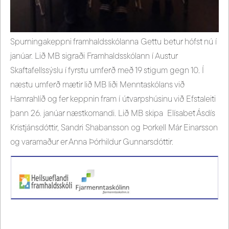
Spurningakeppni framhaldsskólanna Gettu betur hófst nú í
janúar. Lið MB sigraði Framhaldsskólann í Austur
Skaftafellssýslu í fyrstu umferð með 19 stigum gegn 10. Í
næstu umferð mætir lið MB liði Menntaskólans við
Hamrahlíð og fer keppnin fram í útvarpshúsinu við Efstaleiti
þann 26. janúar næstkomandi. Lið MB skipa Elísabet Ásdís
Kristjánsdóttir, Sandri Shabansson og Þorkell Már Einarsson
og varamaður er Anna Þórhildur Gunnarsdóttir.