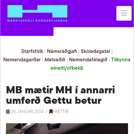
Na
Starfsfólk
|
Námsráðgjafi
|
Skóladagatal
|
Nemendagarðar
|
Matseðill
|
Nemendafélagið
|
Tilkynna
einelti/ofbeldi
MB mætir MH í annarri
umferð Gettu betur
20 JANÚAR, 2014
FRÉTTIR