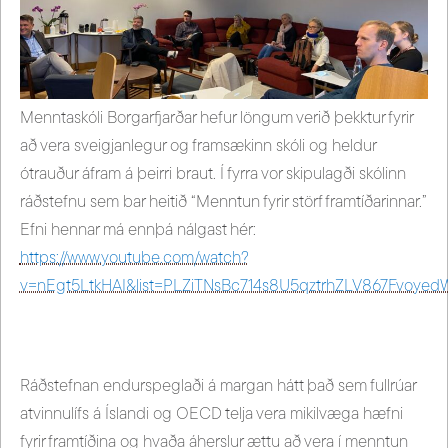
Menntaskóli Borgarfjarðar hefur löngum verið þekktur fyrir
að vera sveigjanlegur og framsækinn skóli og heldur
ótrauður áfram á þeirri braut. Í fyrra vor skipulagði skólinn
ráðstefnu sem bar heitið “Menntun fyrir störf framtíðarinnar.”
Efni hennar má ennþá nálgast hér:
https://www.youtube.com/watch?
v=nEgt5LtkHAI&list=PLZiTNsBc714s8U5qztrhZLV867Fvoyed
Ráðstefnan endurspeglaði á margan hátt það sem fullrúar
atvinnulífs á Íslandi og OECD telja vera mikilvæga hæfni
fyrir framtíðina og hvaða áherslur ættu að vera í menntun