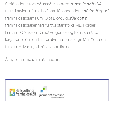
Stefánsdóttir, forstöðumaður samkeppnishæfnisviðs SA,
fulltrúi atvinnulífsins. Kolfinna Jóhannesdóttir, sérfræðingur í
framhaldsskólamálum. Ólöf Björk Sigurðardóttir,
framhaldsskólakennari, fulltrúi starfsfólks MB. Þorgeir
Frímann Óðinsson, Directive games og form. samtaka
leikjaframleiðenda, fulltrúi atvinnulífsins. Ægir Már Þórisson,
forstjóri Advania, fulltrúi atvinnulífsins.
Á myndinni má sjá hluta hópsins