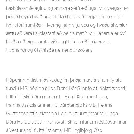
menntageiranum. Einnig er leitað til aðila úr
háskólasamfélaginu og annarra sérfræðinga. Mikilvægast er
þó að heyra hvað unga fólkið hefur að segja um menntun
fyrir störf framtíðar. Hvernig nám vilja þau og hvaða áherslur
ættu að vera í skólastarfi að þeirra mati? Mikil áhersla er því
lögð á að eiga samtal við ungt fólk, bæði núverandi,
tilvonandi og útskrifaða nemendur skólans.
Hópurinn hittist miðvikudaginn þriðja mars á sínum fyrsta
fundi í MB, hópinn skipa Bjarki Þór Grönfeldt, doktorsnemi,
fulltrúi útskrifaðra nemenda. Bjarni Þór Traustason,
framhaldsskólakennari, fulltrúi starfsfólks MB. Helena
Guttormsdóttir, lektor hjá LbhÍ, fulltrúi stjórnar MB. Inga
Dóra Halldórsdóttir, framkv.stj. Símenntunarmiðstöðvarinnar
á Vesturlandi, fulltrúi stjórnar MB. Ingibjörg Ösp