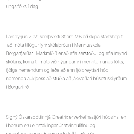
ungs fólks í dag.
Í ársbyrjun 2021 samþykkti Stjórn MB að skipa starfshóp til
að móta tillögur fyrir skólaþróun í Menntaskóla
Borgarfjarðar. Markmiðið er að efla sérstöðu og efla ímynd
skólans, koma til móts við nýjar þarfir í menntun ungs fólks,
fjölga nemendum og laða að enn fjölbreyttari hóp
nemenda auk þess að stuðla að jákvæðari búsetuskilyrðum
í Borgarfirði.
Signý Óskarsdóttir hjá Creatrix er verkefnastjóri hópsins en
í honum eru einstaklingar úr atvinnulífinu og