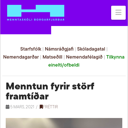
Na
Starfsfólk
|
Námsráðgjafi
|
Skóladagatal
|
Nemendagarðar
|
Matseðill
|
Nemendafélagið
|
Tilkynna
einelti/ofbeldi
Menntun fyrir störf
framtíðar
5 MARS, 2021
FRÉTTIR