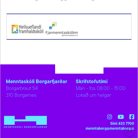
Menntaskóli Borgarfjarðar
Skrifstofutími
Borgarbraut 54
Mán - fös 08:00 - 15:00
310 Borgarnes
Lokað um helgar
Sími 433 7700
menntaborg@menntaborg.is