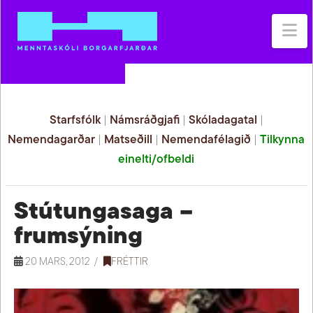
Na
Starfsfólk
|
Námsráðgjafi
|
Skóladagatal
|
Nemendagarðar
|
Matseðill
|
Nemendafélagið
|
Tilkynna
einelti/ofbeldi
Stútungasaga –
frumsýning
20 MARS, 2012
FRÉTTIR