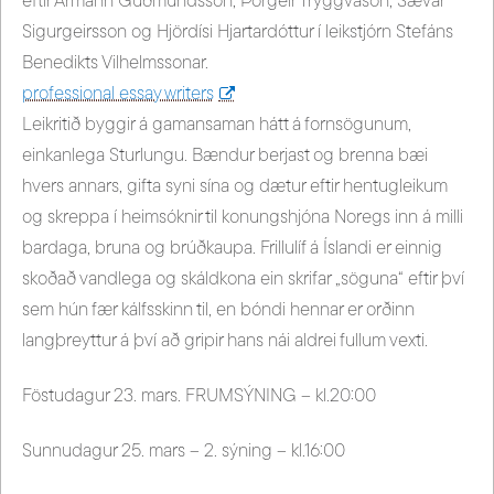
eftir Ármann Guðmundsson, Þorgeir Tryggvason, Sævar
Sigurgeirsson og Hjördísi Hjartardóttur í leikstjórn Stefáns
Benedikts Vilhelmssonar.
professional essay writers
Leikritið byggir á gamansaman hátt á fornsögunum,
einkanlega Sturlungu. Bændur berjast og brenna bæi
hvers annars, gifta syni sína og dætur eftir hentugleikum
og skreppa í heimsóknir til konungshjóna Noregs inn á milli
bardaga, bruna og brúðkaupa. Frillulíf á Íslandi er einnig
skoðað vandlega og skáldkona ein skrifar „söguna“ eftir því
sem hún fær kálfsskinn til, en bóndi hennar er orðinn
langþreyttur á því að gripir hans nái aldrei fullum vexti.
Föstudagur 23. mars. FRUMSÝNING – kl.20:00
Sunnudagur 25. mars – 2. sýning – kl.16:00