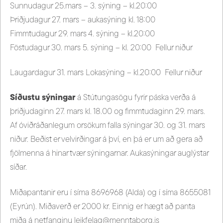
Sunnudagur 25.mars – 3. sýning – kl.20:00
Þriðjudagur 27. mars – aukasýning kl. 18:00
Fimmtudagur 29. mars 4. sýning – kl.20:00
Föstudagur 30. mars 5. sýning – kl. 20:00 Fellur niður
Laugardagur 31. mars Lokasýning – kl.20:00 Fellur niður
Síðustu sýningar
á Stútungasögu fyrir páska verða á
þriðjudaginn 27. mars kl. 18.00 og fimmtudaginn 29. mars.
Af óviðráðanlegum orsökum falla sýningar 30. og 31. mars
niður. Beðist er velvirðingar á því, en þá er um að gera að
fjölmenna á hinar tvær sýningarnar. Aukasýningar auglýstar
síðar.
Miðapantanir eru í síma 8696968 (Alda) og í síma 8655081
(Eyrún). Miðaverð er 2000 kr. Einnig er hægt að panta
miða á netfanginu leikfelag@menntaborg.is