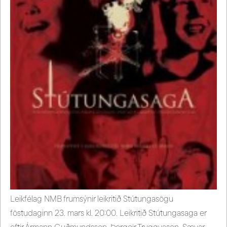
Leikfélag NMB frumsýnir leikritið Stútungasögu
föstudaginn 23. mars kl. 20:00. Leikritið Stútungasaga er