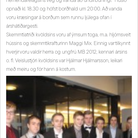
nemendafélagsins veg og vanda að undirbúningi. Húsið
opnaði kl. 18.30 og hófst borðhald um 20:00. Að vanda
voru kræsingar á borðum sem runnu ljúlega ofan í
árshátíðargesti.
Skemmtiatriði kvöldsins voru af ýmsum toga, m.a. hljómsveit
hússins og skemmtikrafturinn Maggi Mix. Einnig var tilkynnt
hverjir voru valdir herra og ungfrú MB 2012, kennari ársins
o. fl. Veislustjóri kvöldsins var Hjálmar Hjálmarsson, leikari
með meiru og fór hann á kostum.