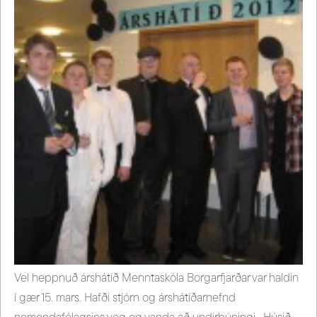
Vel heppnuð árshátíð Menntaskóla Borgarfjarðar var haldin
í gær 15. mars. Hafði stjórn og árshátíðarnefnd