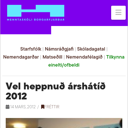
Na
Starfsfólk
|
Námsráðgjafi
|
Skóladagatal
|
Nemendagarðar
|
Matseðill
|
Nemendafélagið
|
Tilkynna
einelti/ofbeldi
Vel heppnuð árshátíð
2012
14 MARS, 2012
FRÉTTIR