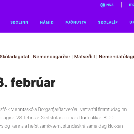
mo
INNA
SKÓLINN
NÁMIÐ
ÞJÓNUSTA
SKÓLALÍF
U
Skóladagatal
|
Nemendagarðar
|
Matseðill
|
Nemendafélag
8. febrúar
fólk Menntaskóla Borgarfjarðar verða í vetrarfríi fimmtudaginn
udaginn 28. febrúar. Skrifstofan opnar aftur klukkan 8:00
s og kennsla hefst samkvæmt stundaskrá sama dag klukkan