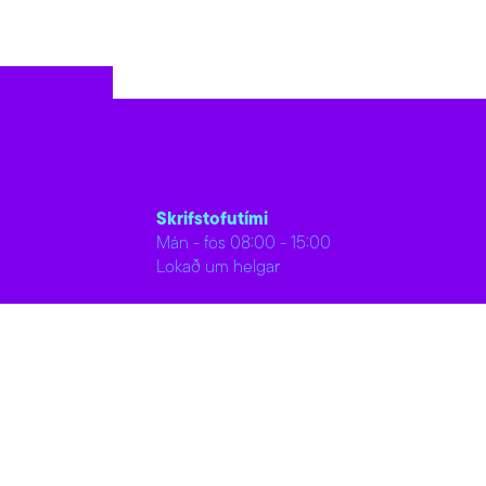
Skrifstofutími
Mán - fös 08:00 - 15:00
Lokað um helgar