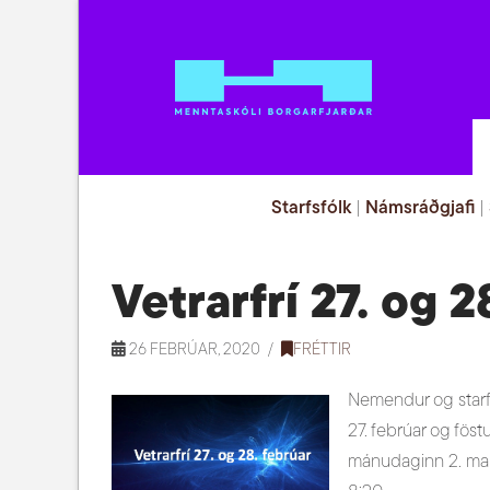
Starfsfólk
|
Námsráðgjafi
|
Vetrarfrí 27. og 2
26 FEBRÚAR, 2020
FRÉTTIR
Nemendur og starfs
27. febrúar og föst
mánudaginn 2. mar