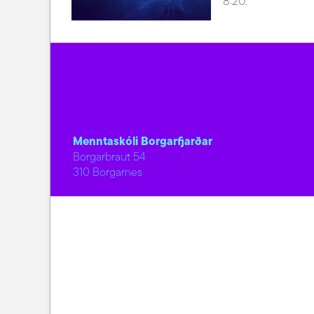
8:20.
Menntaskóli Borgarfjarðar
Borgarbraut 54
310 Borgarnes