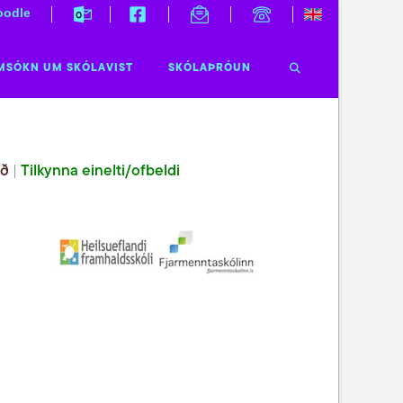
odle
MSÓKN UM SKÓLAVIST
SKÓLAÞRÓUN
ið
|
Tilkynna einelti/ofbeldi