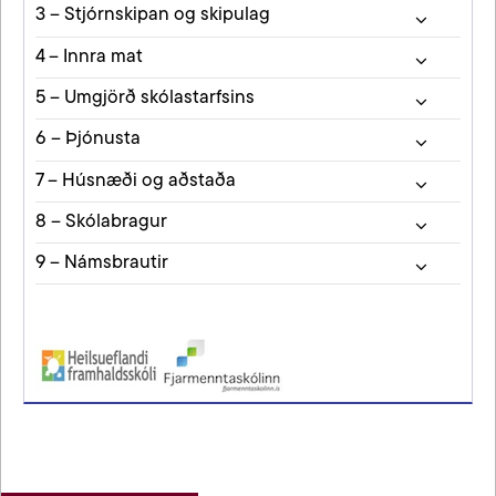
3 – Stjórnskipan og skipulag
4 – Innra mat
5 – Umgjörð skólastarfsins
6 – Þjónusta
7 – Húsnæði og aðstaða
8 – Skólabragur
9 – Námsbrautir