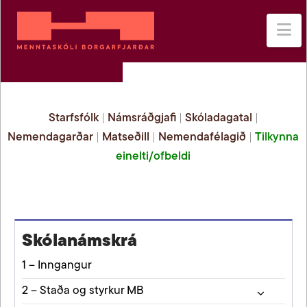
Na
Starfsfólk
|
Námsráðgjafi
|
Skóladagatal
|
Nemendagarðar
|
Matseðill
|
Nemendafélagið
|
Tilkynna
einelti/ofbeldi
Skólanámskrá
1 – Inngangur
2 – Staða og styrkur MB